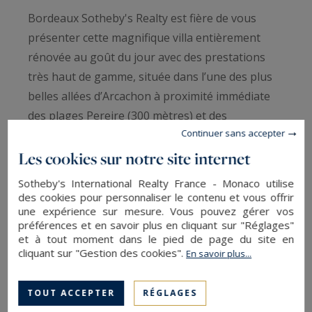
Bordeaux Sotheby's Realty est fière de vous
présenter cette magnifique villa entièrement
rénovée au goût du jour avec des prestations
très haut de gamme, située dans l’une des plus
belles allées d’Arcachon à proximité immédiate
des plages Pereire (300 mètres) et des
Continuer sans accepter
commerces du Moulleau.
Les cookies sur notre site internet
Cette somptueuse propriété de 410m2 bénéficie
Sotheby's International Realty France - Monaco utilise
de superbes volumes et d’une belle luminosité
des cookies pour personnaliser le contenu et vous offrir
une expérience sur mesure. Vous pouvez gérer vos
grâce à ses nombreuses ouvertures vers
préférences et en savoir plus en cliquant sur "Réglages"
l’extérieur.
et à tout moment dans le pied de page du site en
cliquant sur "Gestion des cookies".
En savoir plus...
Elle se compose comme suit :
TOUT ACCEPTER
RÉGLAGES
Au rez-de-chaussée : une grande galerie d’entrée