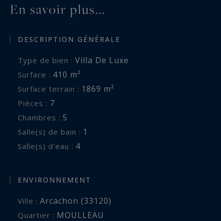
En savoir plus...
Les informations sur les risques auxquels ce
bien est exposé sont disponibles sur :
DESCRIPTION GÉNÉRALE
www.georisques.gouv.fr
Villa De Luxe
Type de bien :
410 m²
Surface :
1869 m²
Surface terrain :
7
Pièces :
5
Chambres :
1
Salle(s) de bain :
4
Salle(s) d'eau :
ENVIRONNEMENT
Arcachon (33120)
Ville :
MOULLEAU
Quartier :