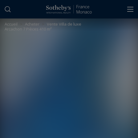
Panneau de gestion des cookies
Accueil
>
Acheter
>
Vente Villa de luxe
Arcachon 7 Pièces 410 m²