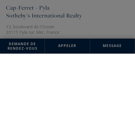
Cap-Ferret - Pyla
Sotheby's International Realty
13, boulevard de l'Ocean
33115 Pyla sur Mer, France
+33 5 57 72 04 54
DEMANDE DE
APPELER
MESSAGE
RENDEZ-VOUS
Les informations recueillies sur ce formulaire sont enregistrées dans un
fichier informatisé par la société Sotheby's International Realty France
Monaco pour la gestion et le suivi de votre demande. Conformément à
la loi "Informatique et liberté", vous pouvez exercer votre droit d'accès
aux données vous concernant et les faire rectifier en contactant :
Sotheby's International Realty France Monaco, correspondant :
"Informatique et libertés" 17 boulevard de Suisse 98000 Monte-Carlo,
Monaco ou à
info@sothebysrealty-france.com
, en précisant dans l'objet
du courrier "Droit des personnes" et en joignant la copie de votre
justificatif d'identité.
¹ Nous vous informons de l’existence de la liste d'opposition au