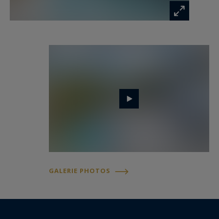
garage et des places de parking.
- On aime : la proximité immédiate de la plage
Pereire et du Moulleau, ses magnifiques
volumes, son style..
Contact : M. Jean Alain Nebout - 06 18 19 62 26
pour Cap Ferret Pyla Sotheby's International
Realty.
Immobilier de prestige inspirant, experts en
propriétés de luxe, Bassin d’Arcachon, du Cap
GALERIE PHOTOS
Ferret au Pyla sur Mer.
jeanalain.nebout@capferretpylasothebysrealty.com