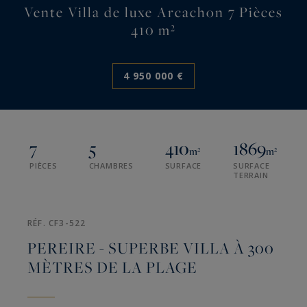
Vente Villa de luxe Arcachon 7 Pièces
410 m²
4 950 000 €
7
5
410
1869
m²
m²
PIÈCES
CHAMBRES
SURFACE
SURFACE
TERRAIN
RÉF. CF3-522
PEREIRE - SUPERBE VILLA À 300
MÈTRES DE LA PLAGE