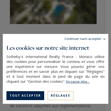
Une expertise au service d’une
Continuer sans accepter
clientèle internationale
Les cookies sur notre site internet
Sotheby's International Realty France - Monaco utilise
La dimension internationale de notre clientèle
des cookies pour personnaliser le contenu et vous offrir
implique des besoins spécifiques, parfois liés à
une expérience sur mesure. Vous pouvez gérer vos
préférences et en savoir plus en cliquant sur "Réglages"
des structures patrimoniales complexes ou à des
et à tout moment dans le pied de page du site en
situations transfrontalières.
cliquant sur "Gestion des cookies".
En savoir plus...
Grâce à des partenaires spécialisés, nous
TOUT ACCEPTER
RÉGLAGES
accompagnons nos clients dans la mise en place
de solutions adaptées aux réglementations