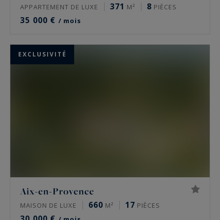
371
8
APPARTEMENT DE LUXE
M²
PIÈCES
35 000 €
/ mois
EXCLUSIVITÉ
Aix-en-Provence
660
17
MAISON DE LUXE
M²
PIÈCES
30 000 €
/ mois