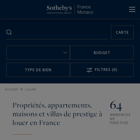
Panneau de gestion des cookies
CARTE
BUDGET
FILTRES
(0)
TYPE DE BIEN
Accueil
>
Louer
64
Propriétés, appartements,
maisons et villas de prestige à
ANNONCES
DE
louer en France
PRESTIGE