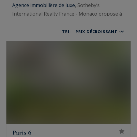
Agence immobilière de luxe
, Sotheby’s
International Realty France - Monaco propose à
la location le bien d’exception rare et prestigieux
qui correspond à vos attentes. Raffinement,
TRI :
élégance et luxe demeurent au rendez-vous quel
que soit le lieu de vie unique que vous
recherchez.
Chalet de luxe
,
villa en bord de mer
/
pieds dans l’eau, maison de luxe, hôtel
particulier, propriété viticole, appartement de
prestige ou loft, tous vous emportent dans un
univers empreint de volupté. Le charme opère
avant même d’avoir poussé les portes…
Paris 6