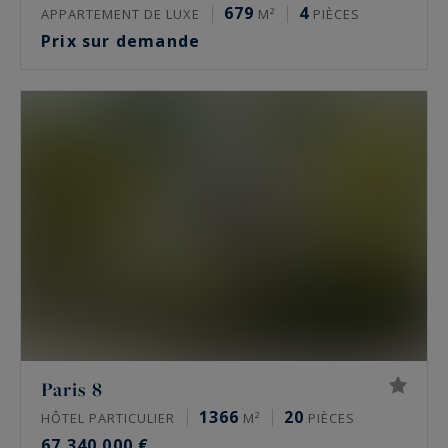
679
4
APPARTEMENT DE LUXE
M²
PIÈCES
Prix sur demande
Paris 8
1366
20
HÔTEL PARTICULIER
M²
PIÈCES
67 340 000 €