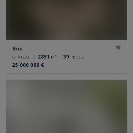
Biot
2851
39
CHÂTEAU
M²
PIÈCES
25 000 000 €