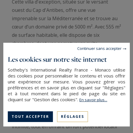
Cette villa d'exception, située sur le versant
ouest du Cap d'Antibes, offre une vue
imprenable sur la Méditerranée et se trouve au
cœur d’un domaine privé de 5000 m². Avec 555 m²
de surface habitable, elle dispose de six
chambres, dont une somptueuse suite
Continuer sans accepter
principale, de prestations haut de gamme, et
Les cookies sur notre site internet
d'un appartement indépendant pour les invités.
Un espace bien-être avec spa et sauna, une
Sotheby's International Realty France - Monaco utilise
des cookies pour personnaliser le contenu et vous offrir
piscine chauffée avec pool house, ainsi qu'un
une expérience sur mesure. Vous pouvez gérer vos
terrain de pétanque complètent cette propriété
préférences et en savoir plus en cliquant sur "Réglages"
rare.
et à tout moment dans le pied de page du site en
cliquant sur "Gestion des cookies".
En savoir plus...
Idéale pour une résidence principale ou
TOUT ACCEPTER
RÉGLAGES
secondaire, cette villa allie confort, élégance et
intimité, tout en offrant un fort potentiel locatif