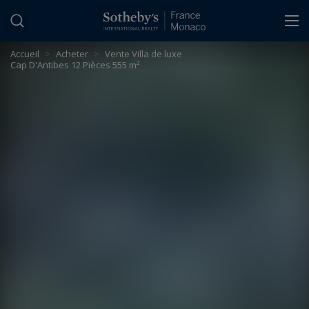
Panneau de gestion des cookies
Accueil
>
Acheter
>
Vente Villa de luxe
Cap D'Antibes 12 Pièces 555 m²