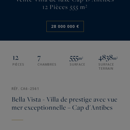
12 Pièces 555 m²
28 000 000 €
12
7
555
4838
m²
m²
PIÈCES
CHAMBRES
SURFACE
SURFACE
TERRAIN
RÉF. CA6-2561
Bella Vista - Villa de prestige avec vue
mer exceptionnelle – Cap d'Antibes