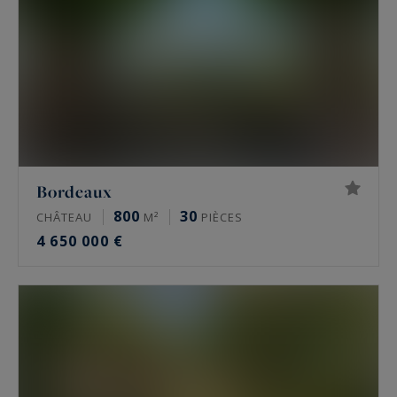
Bordeaux
800
30
CHÂTEAU
M²
PIÈCES
4 650 000 €