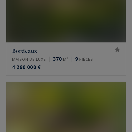
Bordeaux
370
9
MAISON DE LUXE
M²
PIÈCES
4 290 000 €