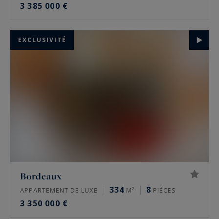
3 385 000 €
EXCLUSIVITÉ
Bordeaux
334
8
APPARTEMENT DE LUXE
M²
PIÈCES
3 350 000 €