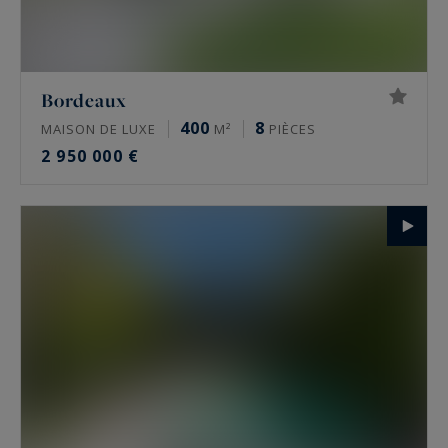
Bordeaux
400
8
MAISON DE LUXE
M²
PIÈCES
2 950 000 €