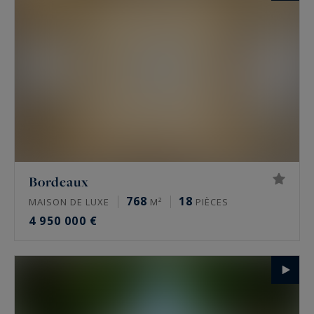
Bordeaux
768
18
MAISON DE LUXE
M²
PIÈCES
4 950 000 €