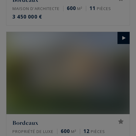
600
11
MAISON D'ARCHITECTE
M²
PIÈCES
3 450 000 €
Bordeaux
600
12
PROPRIÉTÉ DE LUXE
M²
PIÈCES