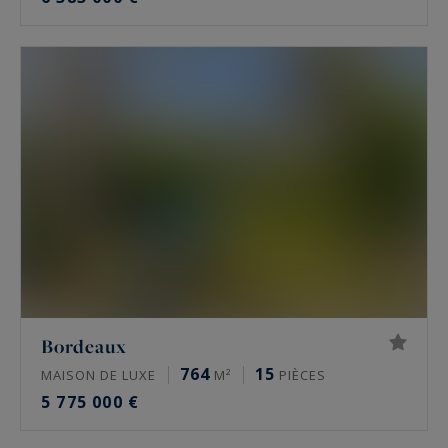
Bordeaux
764
15
MAISON DE LUXE
M²
PIÈCES
5 775 000 €