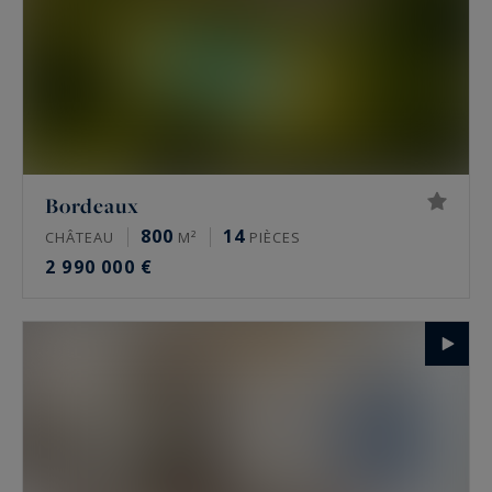
Bordeaux
800
14
CHÂTEAU
M²
PIÈCES
2 990 000 €