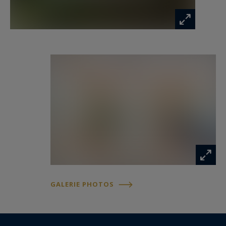
Une adresse confidentielle, destinée à une
clientèle en quête d’exclusivité.
Annonce rédigée par Zohra Meysan RSAC 447
558 313 R.S.A.C. Saintes
Les informations sur les risques auxquels ce
bien est exposé sont disponibles sur :
www.georisques.gouv.fr
GALERIE PHOTOS