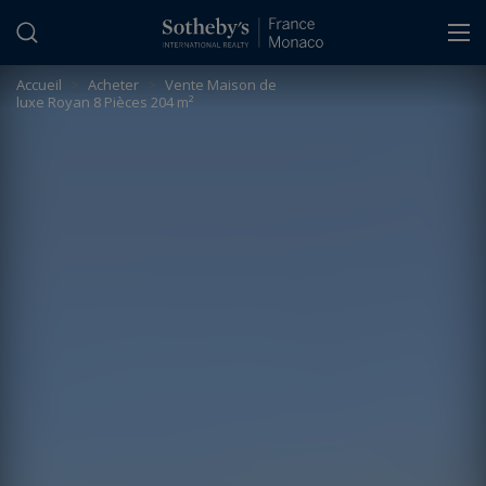
Panneau de gestion des cookies
Accueil
>
Acheter
>
Vente Maison de
luxe Royan 8 Pièces 204 m²