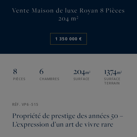
Vente Maison de luxe Royan 8 Pièces
204 m²
1 350 000 €
8
6
204
1374
m²
m²
PIÈCES
CHAMBRES
SURFACE
SURFACE
TERRAIN
RÉF. VP6-515
Propriété de prestige des années 50 –
L’expression d’un art de vivre rare