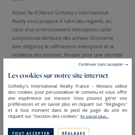
Royan Ile d'Oléron Sotheby's International
Realty vous propose À l’abri des regards, au
cœur d’un environnement d’exception, cette
somptueuse demeure des années 50 incarne
avec élégance le raffinement intemporel et la
noblesse des volumes. Pensée pour une clientèle
exigeante, elle déploie six chambres aux
Continuer sans accepter
proportions généreuses, offrant un cadre de vie
Les cookies sur notre site internet
aussi exclusif qu’harmonieux.
Sotheby's International Realty France - Monaco utilise
Inondée de lumière naturelle grâce à de larges
des cookies pour personnaliser le contenu et vous offrir
ouvertures, la propriété révèle de majestueuses
une expérience sur mesure. Vous pouvez gérer vos
préférences et en savoir plus en cliquant sur "Réglages"
pièces de réception, sublimées par une
et à tout moment dans le pied de page du site en
circulation fluide et des perspectives raffinées. La
cliquant sur "Gestion des cookies".
En savoir plus...
terrasse, véritable prolongement des espaces de
vie, invite à des instants privilégiés, entre
TOUT ACCEPTER
RÉGLAGES