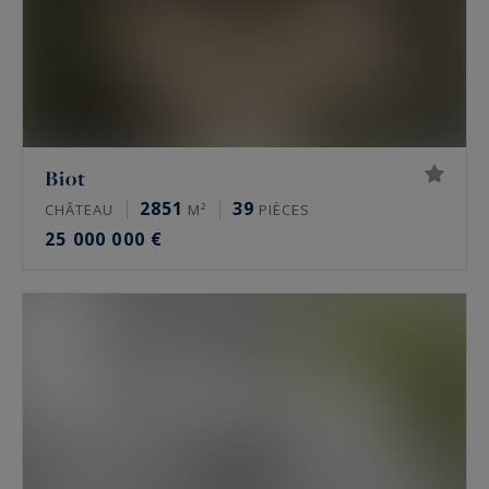
Biot
2851
39
CHÂTEAU
M²
PIÈCES
25 000 000 €