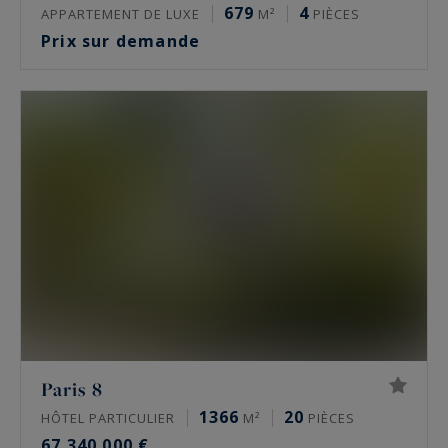
679
4
APPARTEMENT DE LUXE
M²
PIÈCES
Prix sur demande
Paris 8
1366
20
HÔTEL PARTICULIER
M²
PIÈCES
67 340 000 €