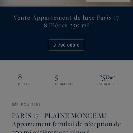
Vente Appartement de luxe Paris 17
8 Pièces 250 m²
3 780 000 €
8
5
250
m²
PIÈCES
CHAMBRES
SURFACE
RÉF. PO4-2151
PARIS 17 - PLAINE MONCEAU -
Appartement familial de réception de
250 m² entièrement rénové