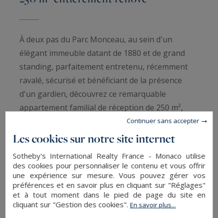
À deux pas du Parc Monceau, au sein d'un
élégant immeuble datant de 1880 et de grand
standing, parfaitement entretenu, récemment
ravalé, sécurisé et bénéficiant de la présence
d'un gardien, découvrez ce remarquable
appartement familial de réception de 250 m²,
situé au 3ᵉ étage avec ascenseur.
Continuer sans accepter
Entièrement repensé et rénové par un
Les cookies sur notre site internet
architecte, l'appartement s'organise autour
Sotheby's International Realty France - Monaco utilise
d'une vaste galerie d'entrée desservant une
des cookies pour personnaliser le contenu et vous offrir
élégante réception composée d'un salon et
une expérience sur mesure. Vous pouvez gérer vos
préférences et en savoir plus en cliquant sur "Réglages"
d'une salle à manger, une cuisine dinatoire
et à tout moment dans le pied de page du site en
entièrement aménagée et équipée, une
cliquant sur "Gestion des cookies".
En savoir plus...
buanderie, une suite parentale avec salle de