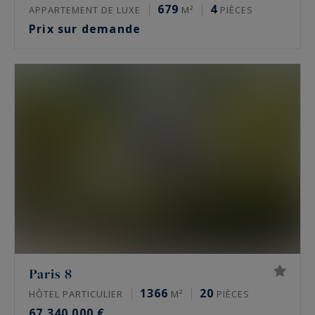
679
4
APPARTEMENT DE LUXE
M²
PIÈCES
Prix sur demande
Paris 8
1366
20
HÔTEL PARTICULIER
M²
PIÈCES
67 340 000 €