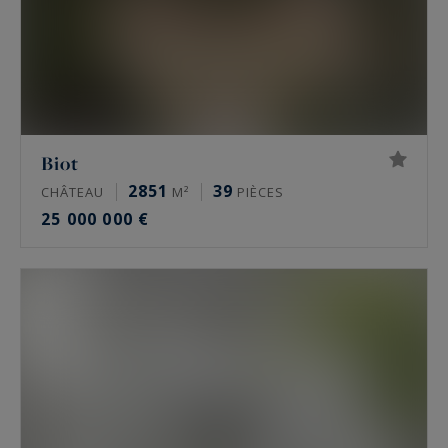
Biot
2851
39
CHÂTEAU
M²
PIÈCES
25 000 000 €