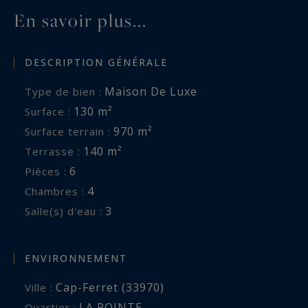
bien est exposé sont disponibles sur :
En savoir plus...
www.georisques.gouv.fr
DESCRIPTION GÉNÉRALE
Maison De Luxe
Type de bien :
130 m²
Surface :
970 m²
Surface terrain :
140 m²
Terrasse :
6
Pièces :
4
Chambres :
3
Salle(s) d'eau :
ENVIRONNEMENT
Cap-Ferret (33970)
Ville :
LA POINTE
Quartier :