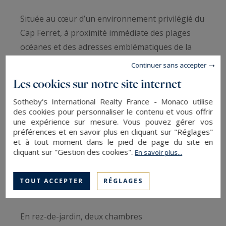
Située au cœur d’un environnement privilégié du
Cap Ferret, à proximité immédiate des plages
océanes et des adresses emblématiques de la
Presqu’île, cette villa familiale d’environ 130 m²
Continuer sans accepter
conjugue avec élégance fonctionnalité, confort
Les cookies sur notre site internet
et authenticité.
Sotheby's International Realty France - Monaco utilise
des cookies pour personnaliser le contenu et vous offrir
Le niveau principal s’organise autour d’une
une expérience sur mesure. Vous pouvez gérer vos
agréable pièce de vie baignée de lumière
préférences et en savoir plus en cliquant sur "Réglages"
et à tout moment dans le pied de page du site en
naturelle, réunissant salon, séjour et cuisine
cliquant sur "Gestion des cookies".
En savoir plus...
dans un esprit convivial ouvert sur les extérieurs.
Deux chambres, une salle d’eau indépendante et
TOUT ACCEPTER
RÉGLAGES
des toilettes séparées complètent ce niveau.
En rez-de-jardin, deux chambres