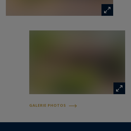
organisation parfaitement adaptée à la vie
familiale, ses espaces lumineux ouverts sur la
nature et sa proximité immédiate des plages et
du Bassin.
Contact : Anne Valérie Colas – 06 86 92 72 53
pour Cap Ferret Pyla Sotheby's International
Realty.
L’immobilier de prestige inspirant, experts en
biens d’exception sur le Bassin d’Arcachon, du
Cap Ferret à Pyla-sur-Mer.
GALERIE PHOTOS
annevalerie.colas@capferretpylasothebysrealty.com
Les informations sur les risques auxquels ce