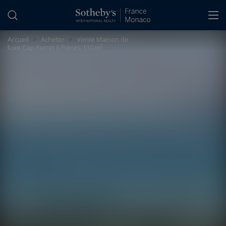
Panneau de gestion des cookies
Accueil
>
Acheter
>
Vente Maison de
luxe Cap-Ferret 6 Pièces 130 m²