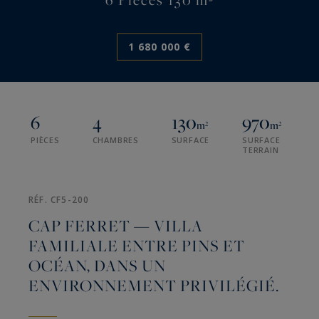
1 680 000 €
6
4
130
970
m²
m²
PIÈCES
CHAMBRES
SURFACE
SURFACE
TERRAIN
RÉF. CF5-200
CAP FERRET — VILLA
FAMILIALE ENTRE PINS ET
OCÉAN, DANS UN
ENVIRONNEMENT PRIVILÉGIÉ.