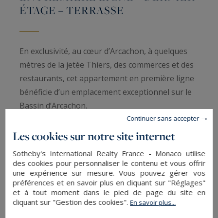
ÉTAGE – TERRASSE
En exclusivité, au cœur d’Arcachon, à quelques
mètres de la jetée Thiers, des commerces et des
restaurants, cet appartement en première ligne
bénéficie d’un emplacement exceptionnel sur le
Bassin d’Arcachon.
Continuer sans accepter
Situé au quatrième et dernier étage d’une
Les cookies sur notre site internet
résidence, il développe un cadre de vie privilégié,
Sotheby's International Realty France - Monaco utilise
sublimé par une terrasse d’environ 25 m²
des cookies pour personnaliser le contenu et vous offrir
une expérience sur mesure. Vous pouvez gérer vos
dominant le Bassin.
préférences et en savoir plus en cliquant sur "Réglages"
et à tout moment dans le pied de page du site en
L’appartement comprend une entrée, un séjour
cliquant sur "Gestion des cookies".
En savoir plus...
lumineux avec vue Bassin et accès direct à la