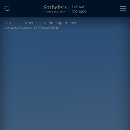
Panneau de gestion des cookies
Accueil
>
Acheter
>
Vente Appartement
de luxe Arcachon 3 Pièces 65 m²