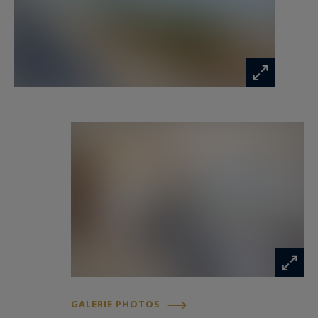
205 - 07 84 32 19 23 pour Cap Ferret Pyla
Sotheby's International Realty.
Immobilier de prestige inspirant, experts en
propriétés de luxe, Bassin d’Arcachon, du Cap
Ferret au Pyla sur Mer.
felix.lethbridge@capferretpylasothebysrealty.com
Les informations sur les risques auxquels ce
bien est exposé sont disponibles sur :
www.georisques.gouv.fr
GALERIE PHOTOS