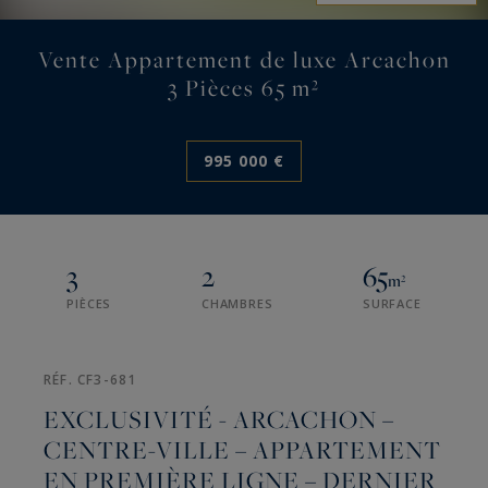
Vente Appartement de luxe Arcachon
3 Pièces 65 m²
995 000 €
3
2
65
m²
PIÈCES
CHAMBRES
SURFACE
RÉF. CF3-681
EXCLUSIVITÉ - ARCACHON –
CENTRE-VILLE – APPARTEMENT
EN PREMIÈRE LIGNE – DERNIER