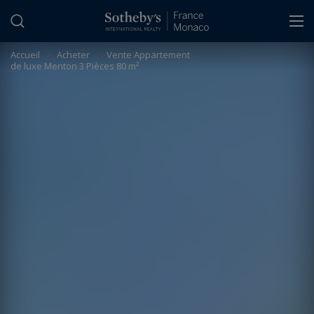
Panneau de gestion des cookies
Accueil
>
Acheter
>
Vente Appartement
de luxe Menton 3 Pièces 80 m²