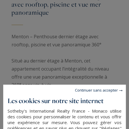
avec rooftop, piscine et vue mer
panoramique
Menton – Penthouse dernier étage avec
rooftop, piscine et vue panoramique 360°
Situé au dernier étage à Menton, cet
appartement occupant l’intégralité du niveau
offre une vue panoramique exceptionnelle à
360° sans vis-à-vis.
Continuer sans accepter
Les cookies sur notre site internet
Il développe un séjour lumineux avec cuisine
ouverte, trois chambres, dont une avec accès
Sotheby's International Realty France - Monaco utilise
des cookies pour personnaliser le contenu et vous offrir
indépendant, ainsi que 111 m² de terrasse
une expérience sur mesure. Vous pouvez gérer vos
entourant l’appartement.
préférences et en savoir plus en cliquant sur "Réglages"