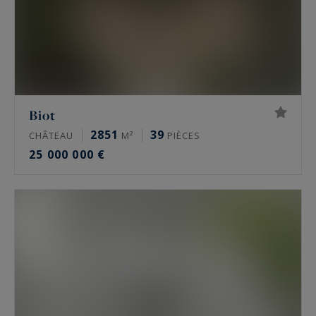
Biot
2851
39
CHÂTEAU
M²
PIÈCES
25 000 000 €