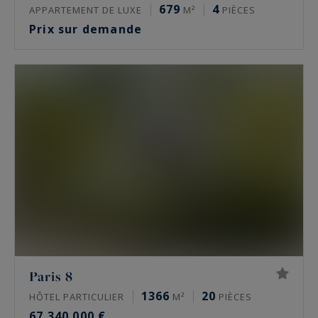
679
4
APPARTEMENT DE LUXE
M²
PIÈCES
Prix sur demande
Paris 8
1366
20
HÔTEL PARTICULIER
M²
PIÈCES
67 340 000 €