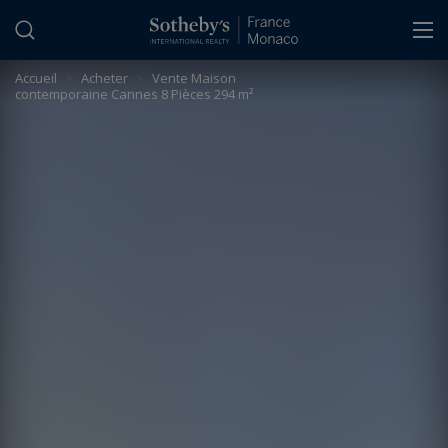
Panneau de gestion des cookies
Accueil
>
Acheter
>
Vente Maison
contemporaine Cannes 8 Pièces 294 m²