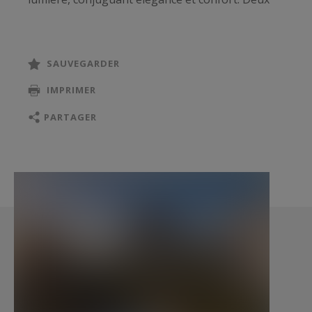
appartements indépendants complètent ce bien
d'exception.
SAUVEGARDER
À l’extérieur, une superbe piscine s’intègre avec
IMPRIMER
harmonie dans cet écrin de verdure, invitant à la
détente et à la douceur de vivre
PARTAGER
méditerranéenne. Deux garages de 38 et 21 m²
viennent parfaire ce bien rare, idéalement
implanté dans l’un des secteurs les plus prisés de
Cannes.
Cette villa est proposée par Côte d'Azur
Sotheby's International Realty, votre agence
immobilière de prestige à Cannes.