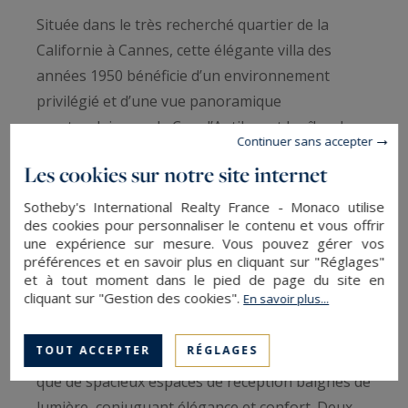
Située dans le très recherché quartier de la
Californie à Cannes, cette élégante villa des
années 1950 bénéficie d’un environnement
privilégié et d’une vue panoramique
spectaculaire sur le Cap d’Antibes et les îles de
Continuer sans accepter
Lérins.
Les cookies sur notre site internet
Édifiée sur un magnifique terrain paysager de
Sotheby's International Realty France - Monaco utilise
des cookies pour personnaliser le contenu et vous offrir
plus de 1600 m², entièrement arboré et
une expérience sur mesure. Vous pouvez gérer vos
soigneusement aménagé, la propriété
préférences et en savoir plus en cliquant sur "Réglages"
développe près de 300 m² habitables. Elle séduit
et à tout moment dans le pied de page du site en
cliquant sur "Gestion des cookies".
En savoir plus...
par son cachet intemporel, ses généreux
volumes et sa rénovation contemporaine de
TOUT ACCEPTER
RÉGLAGES
grande qualité. Elle propose six chambres ainsi
que de spacieux espaces de réception baignés de
lumière, conjuguant élégance et confort. Deux