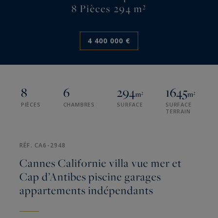
8 Pièces 294 m²
4 400 000 €
8
6
294
1645
m²
m²
PIÈCES
CHAMBRES
SURFACE
SURFACE
TERRAIN
RÉF. CA6-2948
Cannes Californie villa vue mer et
Cap d’Antibes piscine garages
appartements indépendants