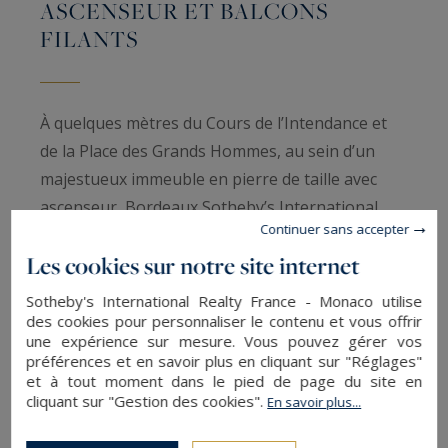
ASCENSEUR ET BALCONS
FILANTS
À quelques mètres du Cours de l’Intendance et
de la Place des Grands Hommes, au sein d’un
majestueux immeuble en pierre de taille avec
ascenseur, Bordeaux Sotheby’s International
Continuer sans accepter
Realty vous présente ce remarquable
Les cookies sur notre site internet
appartement de réception, entièrement rénové,
meublé et équipé.
Sotheby's International Realty France - Monaco utilise
des cookies pour personnaliser le contenu et vous offrir
une expérience sur mesure. Vous pouvez gérer vos
Développant près de 150 m², cette adresse
préférences et en savoir plus en cliquant sur "Réglages"
confidentielle séduit par ses volumes généreux,
et à tout moment dans le pied de page du site en
cliquant sur "Gestion des cookies".
sa luminosité omniprésente et son élégance
En savoir plus...
intemporelle. Une vaste entrée dessert de