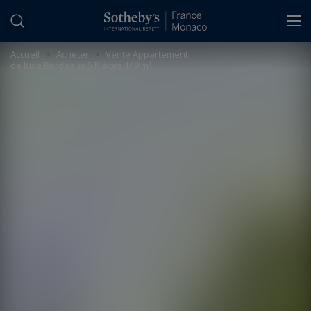
Panneau de gestion des cookies
Accueil
>
Acheter
>
Vente Appartement
de luxe Bordeaux 5 Pièces 149 m²