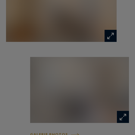
et de toilettes indépendantes.
Ce bien d’exception a conservé l’ensemble des
attributs nobles qui font le prestige des plus
belles demeures bordelaises : hauteurs sous
plafond remarquables, moulures d’époque,
parquets anciens, cheminées en marbre,
radiateurs en fonte et volets intérieurs d’origine.
Au cœur de l’un des quartiers les plus exclusifs
de Bordeaux, cet appartement conjugue avec
harmonie le charme du patrimoine, le confort
contemporain et l’excellence d’une adresse
prisée, à proximité immédiate des boutiques de
luxe, des meilleures tables et du tramway.
GALERIE PHOTOS