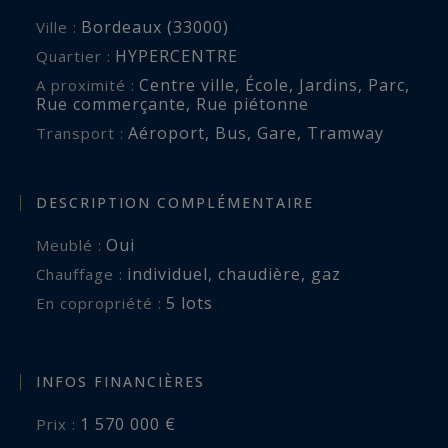
ses environs.
Bordeaux (33000)
Ville :
HYPERCENTRE
Quartier :
maeva.nebout@bordeauxsothebysrealty.com
Centre ville
,
École
,
Jardins
,
Parc
,
A proximité :
Rue commerçante
,
Rue piétonne
Les informations sur les risques auxquels ce
Aéroport
,
Bus
,
Gare
,
Tramway
Transport :
bien est exposé sont disponibles sur :
www.georisques.gouv.fr
DESCRIPTION COMPLÉMENTAIRE
Oui
Meublé :
individuel
,
chaudière
,
gaz
Chauffage :
5 lots
En copropriété :
INFOS FINANCIÈRES
1 570 000 €
Prix :