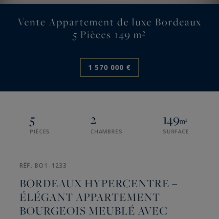
Vente Appartement de luxe Bordeaux
5 Pièces 149 m²
1 570 000 €
5
2
149
m²
PIÈCES
CHAMBRES
SURFACE
RÉF. BO1-1233
BORDEAUX HYPERCENTRE –
ÉLÉGANT APPARTEMENT
BOURGEOIS MEUBLÉ AVEC