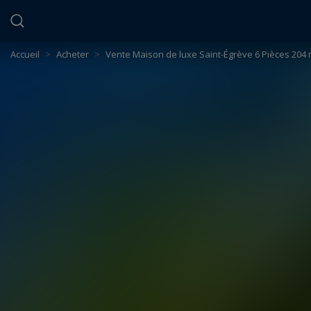
Panneau de gestion des cookies
Accueil
>
Acheter
>
Vente Maison de luxe Saint-Égrève 6 Pièces 204 