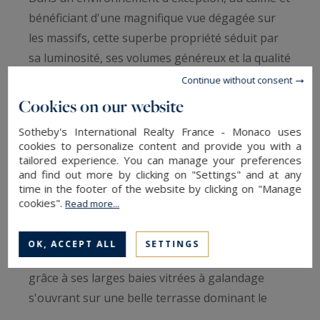
bénéficiant d'une magnifique vue dégagée sur
les massifs, cette superbe propriété séduit par
sa luminosité, ses volumes généreux et la qualité
de ses prestations.
Continue without consent
Cookies on our website
Édifiée sur un terrain paysager et arboré
Sotheby's International Realty France - Monaco uses
d'environ 1 000 m², elle offre un cadre de vie
cookies to personalize content and provide you with a
d'exception avec une piscine équipée d'un volet
tailored experience. You can manage your preferences
and find out more by clicking on "Settings" and at any
roulant solaire, un spa, un pool house et de
time in the footer of the website by clicking on "Manage
vastes espaces extérieurs.
cookies".
Read more...
La maison s'organise autour d'une grande pièce
OK, ACCEPT ALL
SETTINGS
de vie de près de 90 m², baignée de lumière
grâce à ses larges baies vitrées à galandage
s'ouvrant sur une belle terrasse dominant le
jardin.