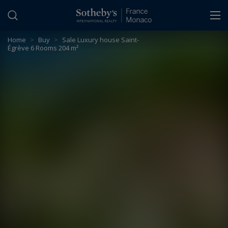
Cookies management panel
Home
>
Buy
>
Sale Luxury house Saint-
Égrève 6 Rooms 204 m²