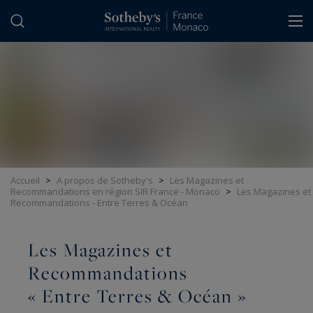
Panneau de gestion des cookies
Accueil
>
A propos de Sotheby's
>
Les Magazines et
Recommandations en région SIR France - Monaco
>
Les Magazines et
Recommandations - Entre Terres & Océan
Les Magazines et
Recommandations
« Entre Terres & Océan »