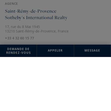
AGENCE
Saint-Rémy-de-Provence
Sotheby's International Realty
17, rue du 8 Mai 1945
13210 Saint-Rémy-de-Provence, France
+33 4 32 60 15 77
DEMANDE DE
APPELER
MESSAGE
RENDEZ-VOUS
Les informations recueillies sur ce formulaire sont enregistrées dans un
fichier informatisé par la société Sotheby's International Realty France
Monaco pour la gestion et le suivi de votre demande. Conformément à
la loi "Informatique et liberté", vous pouvez exercer votre droit d'accès
aux données vous concernant et les faire rectifier en contactant :
Sotheby's International Realty France Monaco, correspondant :
"Informatique et libertés" 17 boulevard de Suisse 98000 Monte-Carlo,
Monaco ou à
info@sothebysrealty-france.com
, en précisant dans l'objet
du courrier "Droit des personnes" et en joignant la copie de votre
justificatif d'identité.