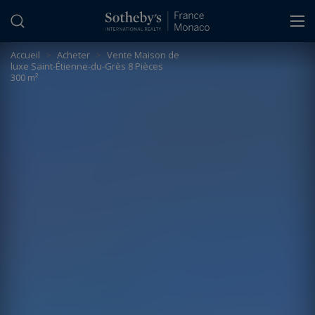
Panneau de gestion des cookies
Accueil
>
Acheter
>
Vente Maison de
luxe Saint-Étienne-du-Grès 8 Pièces
300 m²