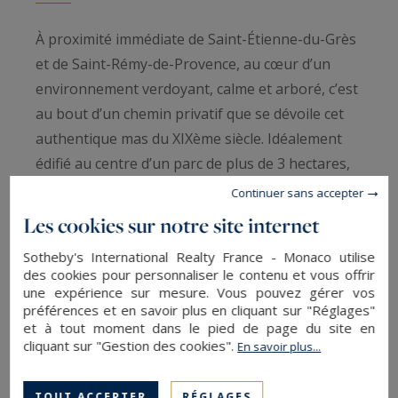
À proximité immédiate de Saint-Étienne-du-Grès
et de Saint-Rémy-de-Provence, au cœur d’un
environnement verdoyant, calme et arboré, c’est
au bout d’un chemin privatif que se dévoile cet
authentique mas du XIXème siècle. Idéalement
édifié au centre d’un parc de plus de 3 hectares,
sa position en hauteur, lui confère une vue
Continuer sans accepter
dégagée sur les environs.
Les cookies sur notre site internet
Sotheby's International Realty France - Monaco utilise
Le bâti d’environ 300 m² se réparti sur 8 pièces
des cookies pour personnaliser le contenu et vous offrir
principales dont 235 m² habitables. Carreaux de
une expérience sur mesure. Vous pouvez gérer vos
préférences et en savoir plus en cliquant sur "Réglages"
ciment, encadrement en pierres de Fontvieille,
et à tout moment dans le pied de page du site en
poutre en bois, autant de matériaux conférant
cliquant sur "Gestion des cookies".
En savoir plus...
authenticité et caractère à ce mas préservé et
entretenu. Derrière l’enduit en façade se dévoile
TOUT ACCEPTER
RÉGLAGES