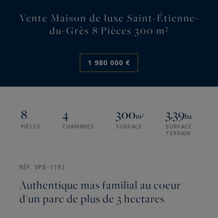
Vente Maison de luxe Saint-Étienne-
du-Grès 8 Pièces 300 m²
1 980 000 €
8
4
300
3.39
m²
ha
PIÈCES
CHAMBRES
SURFACE
SURFACE
TERRAIN
RÉF. VP8-1192
Authentique mas familial au coeur
d'un parc de plus de 3 hectares