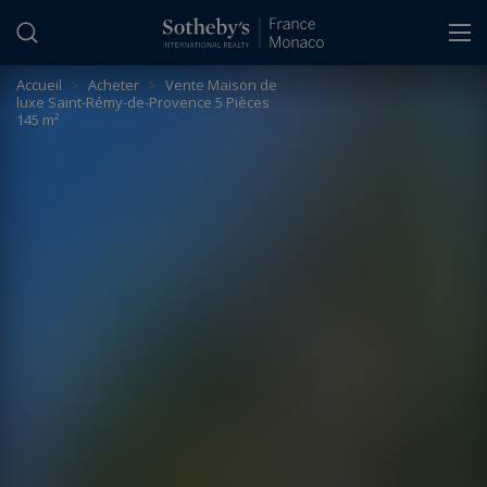
Panneau de gestion des cookies
Accueil
>
Acheter
>
Vente Maison de
luxe Saint-Rémy-de-Provence 5 Pièces
145 m²