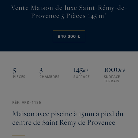
Vente Maison de luxe Saint-Rémy-de-
Provence 5 Pièces 145 m²
840 000 €
5
3
145
1000
m²
m²
PIÈCES
CHAMBRES
SURFACE
SURFACE
TERRAIN
RÉF. VP8-1186
Maison avec piscine à 15mn à pied du
centre de Saint Rémy de Provence