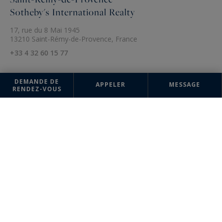
Sotheby's International Realty
17, rue du 8 Mai 1945
13210 Saint-Rémy-de-Provence, France
+33 4 32 60 15 77
DEMANDE DE
APPELER
MESSAGE
RENDEZ-VOUS
Les informations recueillies sur ce formulaire sont enregistrées dans un
fichier informatisé par la société Sotheby's International Realty France
Monaco pour la gestion et le suivi de votre demande. Conformément à
la loi "Informatique et liberté", vous pouvez exercer votre droit d'accès
aux données vous concernant et les faire rectifier en contactant :
Sotheby's International Realty France Monaco, correspondant :
"Informatique et libertés" 17 boulevard de Suisse 98000 Monte-Carlo,
Monaco ou à
info@sothebysrealty-france.com
, en précisant dans l'objet
du courrier "Droit des personnes" et en joignant la copie de votre
justificatif d'identité.
¹ Nous vous informons de l’existence de la liste d'opposition au
démarchage téléphonique "BLOCTEL" sur laquelle vous pouvez vous
inscrire (
bloctel.gouv.fr
).