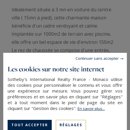
Idéalement située à 3 mn en voiture du centre
ville ( 15mn à pied), cette charmante maison
bénéficie d'un cadre verdoyant et calme.
Implantée sur 1000m2 de terrain avec piscine,
elle offre un bel espace de vie d'environ 150m2.
Le rez de chaussée se compose d'une entrée,
d'un vaste séjour avec cuisine ouverte et espace
Continuer sans accepter
repas de plus de 40m2 ouvrant sur la terrasse au
Les cookies sur notre site internet
sud , un salon ainsi qu'un coin bureau.
Sotheby's International Realty France - Monaco utilise
La maison offre également 3 grandes chambres
des cookies pour personnaliser le contenu et vous offrir
dont une suite parentale de plain pied ainsi
une expérience sur mesure. Vous pouvez gérer vos
préférences et en savoir plus en cliquant sur "Réglages"
qu'un studio indépendant équipé.
et à tout moment dans le pied de page du site en
Une maison parfaitement entretenue,
cliquant sur "Gestion des cookies".
En savoir plus...
confortable et très bien située , idéale en
résidence principale comme secondaire.
TOUT ACCEPTER
RÉGLAGES