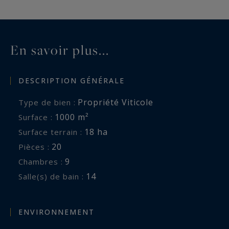
À seulement quelques minutes des marchés,
galeries, restaurants étoilés et adresses
emblématiques d’Aix-en-Provence, la propriété
En savoir plus...
offre un cadre rare pour découvrir l’art de vivre
provençal dans un confort absolu.
DESCRIPTION GÉNÉRALE
Personnel dédié, expériences sur mesure,
Propriété Viticole
Type de bien :
conciergerie privée, chefs, soins bien-être ou
1000 m²
Surface :
excursions exclusives peuvent être organisés
18 ha
Surface terrain :
afin d’offrir une expérience entièrement
20
Pièces :
personnalisée.
9
Chambres :
14
Salle(s) de bain :
ENVIRONNEMENT