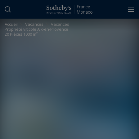
Panneau de gestion des cookies
Accueil
>
Vacances
>
Vacances
Propriété viticole Aix-en-Provence
20 Pièces 1000 m²