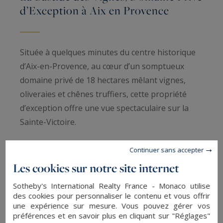
d’Exception à Aix en Provence
Située à quelques minutes du centre historique
d’Aix-en-Provence, au cœur d’un somptueux
domaine privé de 18 hectares mêlant vignes,
oliveraies et chênes truffiers, cette propriété
d’exception offre une vue spectaculaire sur la
Sainte-Victoire.
La bastide du XVIIIe siècle, préservée durant plus
Continuer sans accepter
d’un siècle puis sublimée au terme de dix années
Les cookies sur notre site internet
de restauration menées par des architectes de
Sotheby's International Realty France - Monaco utilise
renom, incarne aujourd’hui l’élégance
des cookies pour personnaliser le contenu et vous offrir
provençale dans sa plus noble expression, entre
une expérience sur mesure. Vous pouvez gérer vos
préférences et en savoir plus en cliquant sur "Réglages"
authenticité, discrétion et raffinement