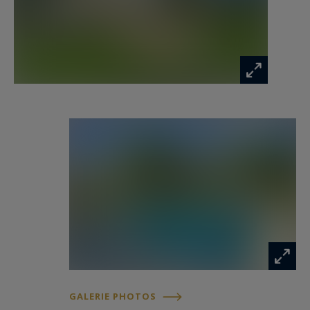
Un espace entièrement dédié au bien-être réunit
piscine intérieure, hammam, sauna, salle de
massage, salle de sport entièrement équipée et
salle de jeux.
À l’extérieur, les jardins à la française déployés
sur trois hectares structurent élégamment les
perspectives du domaine. Une piscine à
débordement de 20 mètres et un jacuzzi
indépendant surplombent les vignes et la
campagne environnante, tandis que les
nombreuses terrasses invitent à savourer
chaque instant dans la douceur du climat
provençal.
GALERIE PHOTOS