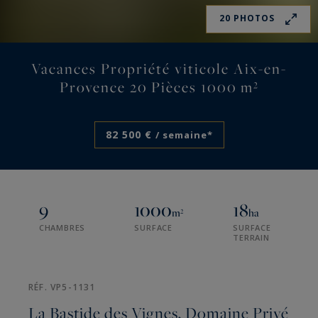
20 PHOTOS
Vacances Propriété viticole Aix-en-
Provence 20 Pièces 1000 m²
82 500 €
/ semaine*
9
1000
18
m²
ha
CHAMBRES
SURFACE
SURFACE
TERRAIN
RÉF. VP5-1131
La Bastide des Vignes, Domaine Privé