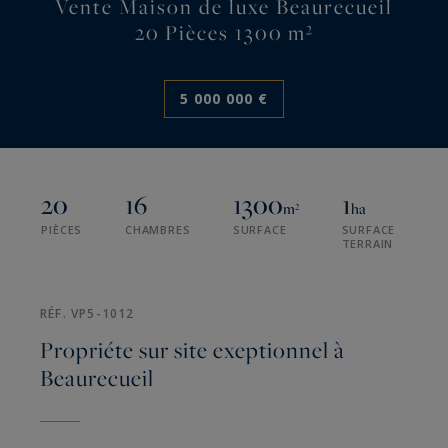
Vente Maison de luxe Beaurecueil
20 Pièces 1300 m²
5 000 000 €
20
16
1300
1
m²
ha
PIÈCES
CHAMBRES
SURFACE
SURFACE
TERRAIN
RÉF. VP5-1012
Propriéte sur site exeptionnel à
Beaurecueil