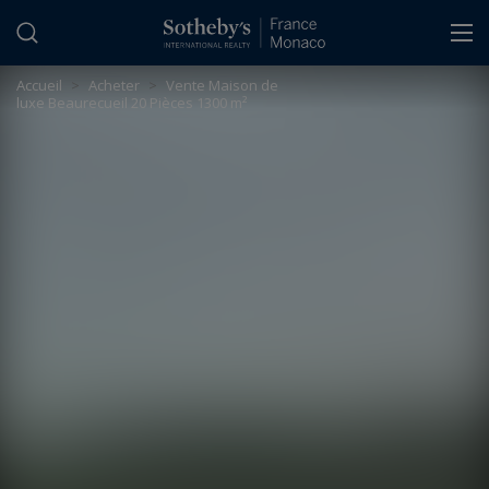
Panneau de gestion des cookies
Accueil
>
Acheter
>
Vente Maison de
luxe Beaurecueil 20 Pièces 1300 m²