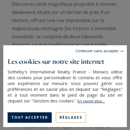
Découvrez cette magnifique propriété à rénover,
idéalement située sur un terrain de près d'un
hectare, offrant une vue imprenable sur la
majestueuse montagne Ste Victoire. L'ensemble
immobilier se compose de deux bâtiments
distincts: un mas traditionnel et une bastide
Continuer sans accepter
totalisant environ 1300m2 de surface. Un permis
Les cookies sur notre site internet
de construire a déjà été obtenu, permettant une
rénovation complète en vue d'une exploitation
Sotheby's International Realty France - Monaco utilise
hôtelière.
des cookies pour personnaliser le contenu et vous offrir
une expérience sur mesure. Vous pouvez gérer vos
Idéalement placée, cette propriété se trouve à
préférences et en savoir plus en cliquant sur "Réglages"
proximité des principaux sites touristiques, ainsi
et à tout moment dans le pied de page du site en
cliquant sur "Gestion des cookies".
En savoir plus...
que des restaurants, des commerces et des
écoles, garantissant un cadre de vie et un
potentiel commercial exceptionnels.
TOUT ACCEPTER
RÉGLAGES
Ne manquez pas cette opportunité unique de