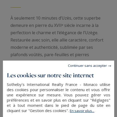
À seulement 10 minutes d’Uzès, cette superbe
demeure en pierre du XVIIᵉ siècle incarne à la
perfection le charme et l’élégance de l’Uzège.
Restaurée avec soin, elle allie caractère, confort
moderne et authenticité, sublimée par ses
plafonds voûtés, pare-feuilles et pierres
apparentes.
Continuer sans accepter
Les cookies sur notre site internet
D’une surface habitable de 228 m², complétée
par une grange aménageable de 70 m², la
Sotheby's International Realty France - Monaco utilise
des cookies pour personnaliser le contenu et vous offrir
maison propose de généreux espaces : vaste
une expérience sur mesure. Vous pouvez gérer vos
cuisine équipée, double salon chaleureux, salle
préférences et en savoir plus en cliquant sur "Réglages"
et à tout moment dans le pied de page du site en
de billard, ainsi qu’une élégante salle à manger
cliquant sur "Gestion des cookies".
En savoir plus...
donnant sur la terrasse couverte. Côté nuit,