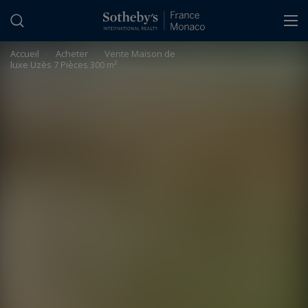
Panneau de gestion des cookies
Accueil
>
Acheter
>
Vente Maison de
luxe Uzès 7 Pièces 300 m²