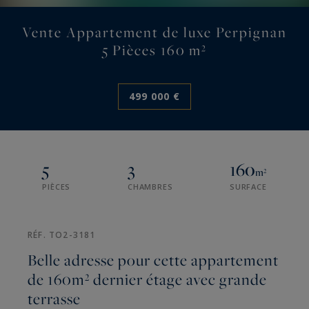
Vente Appartement de luxe Perpignan
5 Pièces 160 m²
499 000 €
5
3
160
m²
PIÈCES
CHAMBRES
SURFACE
RÉF. TO2-3181
Belle adresse pour cette appartement
de 160m² dernier étage avec grande
terrasse