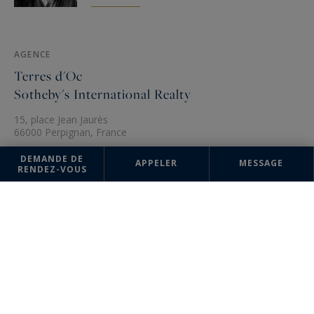
AGENCE
Terres d'Oc
Sotheby's International Realty
15, place Jean Jaurès
66000 Perpignan, France
+33 4 68 38 70 84
DEMANDE DE
APPELER
MESSAGE
RENDEZ-VOUS
Les informations recueillies sur ce formulaire sont enregistrées dans un
fichier informatisé par la société Sotheby's International Realty France
Monaco pour la gestion et le suivi de votre demande. Conformément à
la loi "Informatique et liberté", vous pouvez exercer votre droit d'accès
aux données vous concernant et les faire rectifier en contactant :
Sotheby's International Realty France Monaco, correspondant :