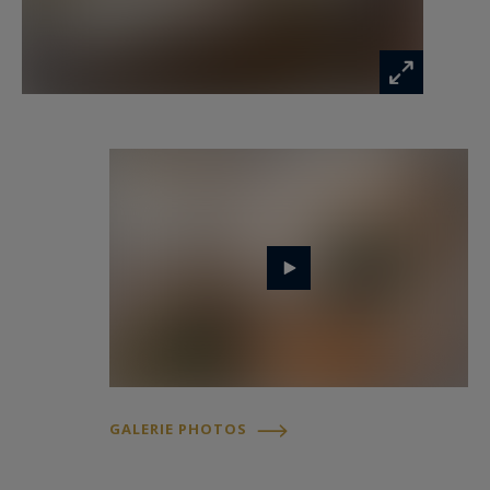
bien est exposé sont disponibles sur :
www.georisques.gouv.fr
GALERIE PHOTOS