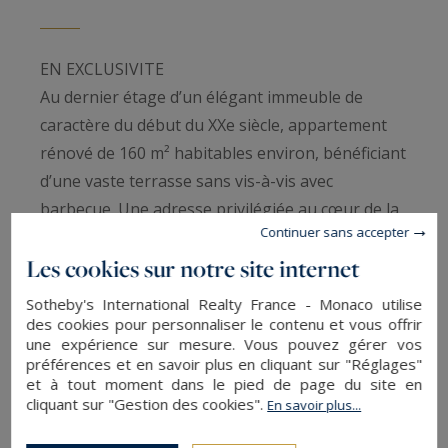
EN EXCLUSIVITE
Au dernier étage d’un élégant immeuble de
caractère du début du XXe siècle, appartement
rénové de 160 m² habitables environ, bénéficiant
d’une vaste terrasse sans vis-à-vis avec
barbecue. Une adresse privilégiée au cœur de la
Continuer sans accepter
ville, conjuguant charme de l’ancien et confort
Les cookies sur notre site internet
contemporain.
Générosité des volumes et la lumière naturelle
Sotheby's International Realty France - Monaco utilise
donnent le ton. La pièce de vie de plus de 70 m²
des cookies pour personnaliser le contenu et vous offrir
une expérience sur mesure. Vous pouvez gérer vos
s’ouvre dans une atmosphère chaleureuse et
préférences et en savoir plus en cliquant sur "Réglages"
raffinée, où la cuisine parfaitement équipée
et à tout moment dans le pied de page du site en
cliquant sur "Gestion des cookies".
s’intègre avec élégance à l’espace de réception.
En savoir plus...
L’espace nuit accueille trois chambres