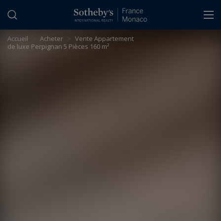
Panneau de gestion des cookies
Accueil
>
Acheter
>
Vente Appartement
de luxe Perpignan 5 Pièces 160 m²