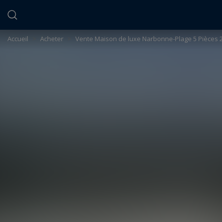
Panneau de gestion des cookies
Accueil
>
Acheter
>
Vente Maison de luxe Narbonne-Plage 5 Pièces 