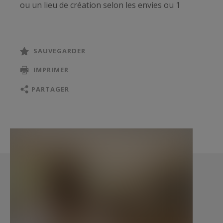
ou un lieu de création selon les envies ou 1
garage, de plus vous trouverez diverses pièces
de stockage ( atelier/ cave/ chaufferie/
buanderie..)
SAUVEGARDER
Au calme absolu et à proximité immédiate de la
IMPRIMER
ville, cette propriété dévoile un art de vivre rare,
au cœur d’un écrin de verdure soigneusement
PARTAGER
préservé.
Les informations sur les risques auxquels ce
bien est exposé sont disponibles sur :
www.georisques.gouv.fr