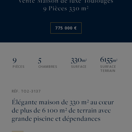
Vente Maison de luxe Toulouges
9 Pièces 330 m²
775 000 €
9
5
330
6155
m²
m²
PIÈCES
CHAMBRES
SURFACE
SURFACE
TERRAIN
RÉF. TO2-3137
Élégante maison de 330 m² au cœur
de plus de 6 100 m² de terrain avec
grande piscine et dépendances