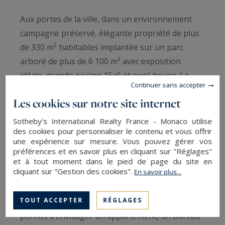
Aux portes de la ville, dans un environnement
campagne préservé, élégante propriété de plus
de 330 m² habitables implantée sur un parc
arboré de plus de 6 100 m² avec exposition
idéale, grande piscine 15x6 et pool-house. La
Continuer sans accepter
maison offre de généreux volumes baignés de
Les cookies sur notre site internet
lumière avec un vaste salon avec cheminée, une
cuisine indépendante accompagnée de sa salle à
Sotheby's International Realty France - Monaco utilise
manger, 5 chambres, 1 bureau, 2 salles d’eau et
des cookies pour personnaliser le contenu et vous offrir
une expérience sur mesure. Vous pouvez gérer vos
1 salle de bains viennent parfaire une
préférences et en savoir plus en cliquant sur "Réglages"
distribution fluide.
et à tout moment dans le pied de page du site en
cliquant sur "Gestion des cookies".
En savoir plus...
En rez de jardin, dédié au bien-être, un espace
spa avec piscine intérieure, 1 espace
TOUT ACCEPTER
RÉGLAGES
indépendant d’environ 80 m² avec accès privatif
permet d’envisager un appartement, un bureau