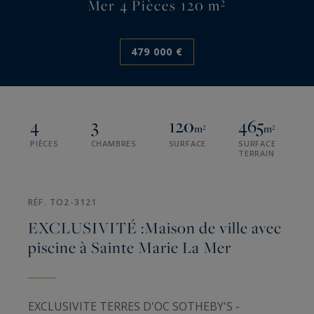
Mer 4 Pièces 120 m²
479 000 €
4
3
120
465
m²
m²
PIÈCES
CHAMBRES
SURFACE
SURFACE
TERRAIN
RÉF. TO2-3121
EXCLUSIVITÉ :Maison de ville avec
piscine à Sainte Marie La Mer
EXCLUSIVITE TERRES D'OC SOTHEBY'S -