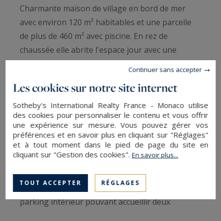
Charmante maison de village en bord de mer
avec environ 120 m² habitables et une parcelle
de plus de 460 m² avec piscine. En rez de
chaussée elle abrite l'espace jour avec une
entrée, des toilettes et une cuisine ouverte
Continuer sans accepter
équipée sur un coin repas, un salon avec poêle à
Les cookies sur notre site internet
bois. Au 1er étage 1 suite parentale avec
terrasse côté jardin, 1 espace bureau, 1 salle de
Sotheby's International Realty France - Monaco utilise
des cookies pour personnaliser le contenu et vous offrir
bains ainsi que des toilettes. Le dernier niveau
une expérience sur mesure. Vous pouvez gérer vos
comprend 2 chambres avec salle de bains et wc.
préférences et en savoir plus en cliquant sur "Réglages"
et à tout moment dans le pied de page du site en
En extérieur se trouve un salon d'été avec
cliquant sur "Gestion des cookies".
En savoir plus...
terrasse de plus de 30m², une cuisine d'été de
près de 40m² avec accès piscine et jardin
TOUT ACCEPTER
RÉGLAGES
d'agrément. Vous disposerez pour finir d'un
parking intérieur pouvant accueillir deux
véhicules. Ce bien peut s'envisager autant en