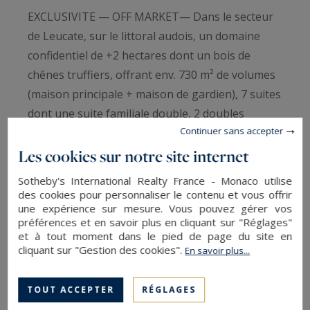
EXCLUSIVITE — OFF MARKET— Dans le secteur
de Leucate, sur le littoral audois, un domaine
confidentiel de +2 hectares dont un bois de
chênes truffiers, offrant env. 730 m² de volumes
(maison principale + maison de gardien), 7 suites
dont une suite familiale double, 2 doubles
Continuer sans accepter
salons, une bibliothèque avec vue dominante
jusqu’à la mer de vastes terrasses en cascade, 1
Les cookies sur notre site internet
piscine XXL esprit bassin de pierre à
Sotheby's International Realty France - Monaco utilise
débordement et 1 pavillon indépendant
des cookies pour personnaliser le contenu et vous offrir
une expérience sur mesure. Vous pouvez gérer vos
(garage/yoga/cinéma/salle de sport), et une cave
préférences et en savoir plus en cliquant sur "Réglages"
a vin avec espace dégustation. Ancienne
et à tout moment dans le pied de page du site en
propriété agricole, la rénovation a été conduite
cliquant sur "Gestion des cookies".
En savoir plus...
dans une exigence écologique réelle, mêlant
matériaux biosourcés et équipements haut de
TOUT ACCEPTER
RÉGLAGES
gamme, sans jamais trahir l’âme du lieu. La