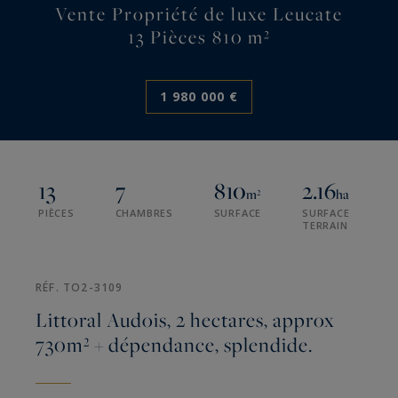
Vente Propriété de luxe Leucate
13 Pièces 810 m²
1 980 000 €
13
7
810
2.16
m²
ha
PIÈCES
CHAMBRES
SURFACE
SURFACE
TERRAIN
RÉF. TO2-3109
Littoral Audois, 2 hectares, approx
730m² + dépendance, splendide.