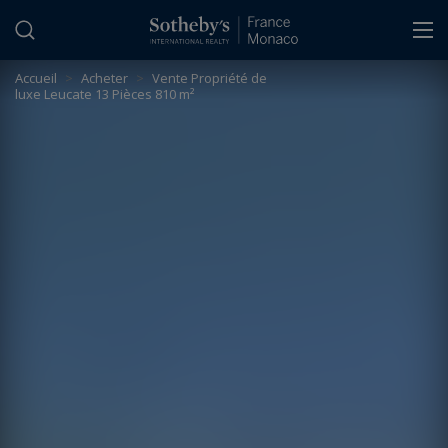
Panneau de gestion des cookies
Accueil
>
Acheter
>
Vente Propriété de
luxe Leucate 13 Pièces 810 m²