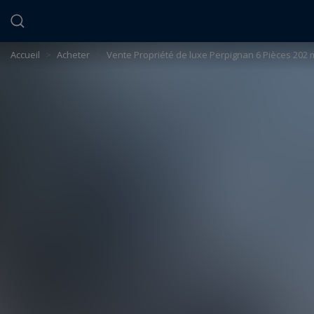
Panneau de gestion des cookies
Accueil
>
Acheter
>
Vente Propriété de luxe Perpignan 6 Pièces 202 