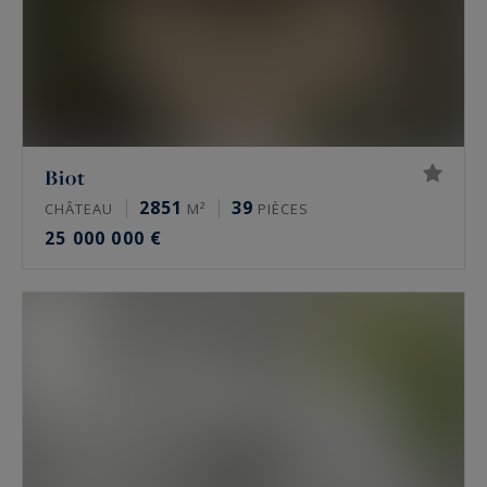
Biot
2851
39
CHÂTEAU
M²
PIÈCES
25 000 000 €