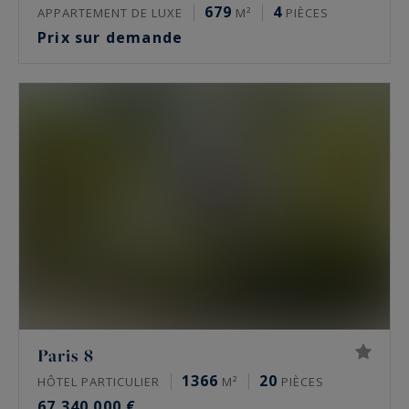
679
4
APPARTEMENT DE LUXE
M²
PIÈCES
Prix sur demande
Paris 8
1366
20
HÔTEL PARTICULIER
M²
PIÈCES
67 340 000 €