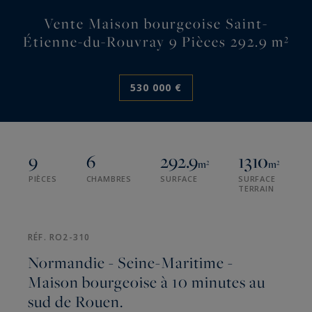
Vente Maison bourgeoise Saint-
Étienne-du-Rouvray 9 Pièces 292.9 m²
530 000 €
9
6
292.9
1310
m²
m²
PIÈCES
CHAMBRES
SURFACE
SURFACE
TERRAIN
RÉF. RO2-310
Normandie - Seine-Maritime -
Maison bourgeoise à 10 minutes au
sud de Rouen.