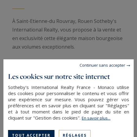
À Saint-Etienne-du Rouvray, Rouen Sotheby's
International Realty, vous propose à la vente et
en exclusivité cette élégante maison bourgeoise
aux volumes exceptionnels.
À seulement 20 minutes du centre de Rouen,
Continuer sans accepter
découvrez cette maison bourgeoise de 293 m²,
Les cookies sur notre site internet
alliant charme, confort et fonctionnalité.
Sotheby's International Realty France - Monaco utilise
des cookies pour personnaliser le contenu et vous offrir
Dès l’entrée, vous serez séduit par ses beaux
une expérience sur mesure. Vous pouvez gérer vos
préférences et en savoir plus en cliquant sur "Réglages"
volumes et sa luminosité sublimée par une
et à tout moment dans le pied de page du site en
exposition plein sud offrant un ensoleillement
cliquant sur "Gestion des cookies".
En savoir plus...
optimal tout au long de la journée. La propriété
bénéficie d’une vue dégagée, appréciable depuis
TOUT ACCEPTER
RÉGLAGES