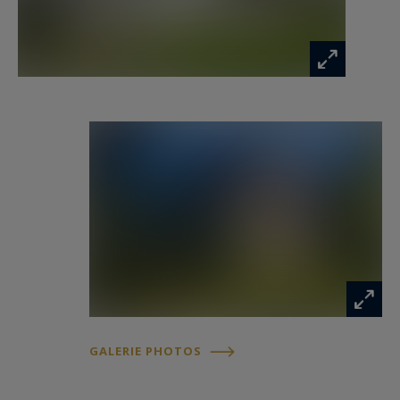
avec un accès rapide aux transports (bus,
métro), aux écoles et aux commodités, dont un
centre commercial à proximité. L’autoroute A13
est accessible à seulement 5 minutes, facilitant
vos déplacements.
Une demeure idéale pour les amateurs d’espace
et de confort.
Les informations sur les risques auxquels ce
bien est exposé sont disponibles sur :
www.georisques.gouv.fr
GALERIE PHOTOS