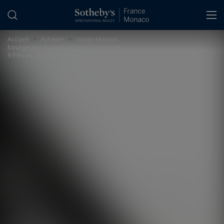
Panneau de gestion des cookies
Accueil
>
Acheter
>
Vente Maison
bourgeoise Saint-Étienne-du-Rouvray
9 Pièces 292.9 m²