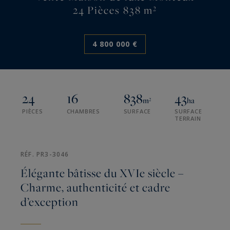
24 Pièces 838 m²
4 800 000 €
24
16
838
43
m²
ha
PIÈCES
CHAMBRES
SURFACE
SURFACE
TERRAIN
RÉF. PR3-3046
Élégante bâtisse du XVIe siècle –
Charme, authenticité et cadre
d’exception