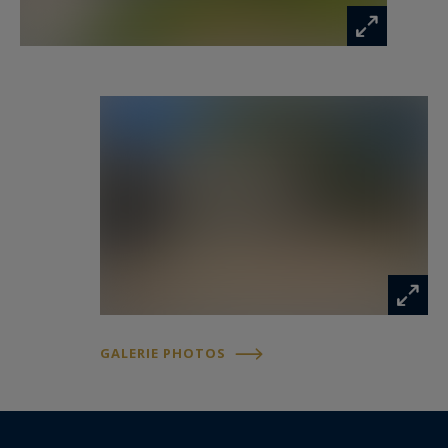
complète l’ensemble.
Le cadre est d’un calme absolu, sans aucune
nuisance sonore, et offre une vue imprenable
sur le Mont Ventoux ainsi que les Dentelles de
Montmirail.
Bien rare sur le marché, cette propriété
d’exception conviendra aussi bien à une grande
maison familiale qu’à un projet d’exploitation
commerciale (gîtes, maison d’hôtes…).
Un lieu unique, alliant prestige, authenticité et
GALERIE PHOTOS
douceur de vivre.