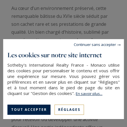
Au cœur d’un environnement préservé, cette
remarquable bâtisse du XVIe siècle séduit par
son cachet rare et ses prestations de grande
qualité. Un bien chargé d’histoire, sublimé par
une rénovation respectueuse de son âme
Continuer sans accepter
d’origine.
Les cookies sur notre site internet
L’ensemble se compose de quatre gîtes distincts,
Sotheby's International Realty France - Monaco utilise
des cookies pour personnaliser le contenu et vous offrir
offrant de nombreuses possibilités d’usage. Une
une expérience sur mesure. Vous pouvez gérer vos
première partie privative accueille deux
préférences et en savoir plus en cliquant sur "Réglages"
chambres confortables accompagnées de leurs
et à tout moment dans le pied de page du site en
cliquant sur "Gestion des cookies".
En savoir plus...
salles de bain, idéale pour un espace de vie
principal. Une seconde partie indépendante
TOUT ACCEPTER
RÉGLAGES
propose 7 chambres supplémentaires, parfaite
pour recevoir ou développer une activité