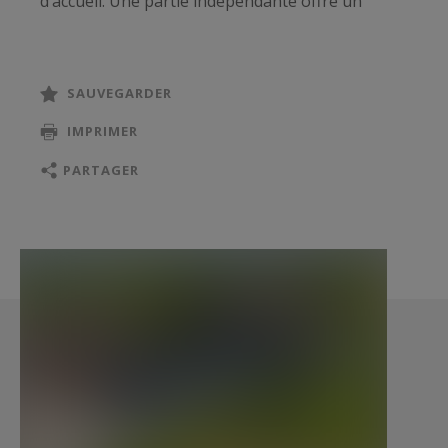
d’accueil. Une partie indépendante offre un
immense séjour avec cuisine luxueuse ouverte
ainsi que de 2 chambres et salles de bain
SAUVEGARDER
La propriété dévoile également un escalier
IMPRIMER
magistral d’époque vient souligner le caractère
unique et noble de l’ensemble.
PARTAGER
Implantée sur un terrain d’environ 43 hectares,
la propriété bénéficie de plus de 200 oliviers
permettant la production de sa propre huile
d’olive. L’arrivée sur le domaine est tout
simplement spectaculaire, bordée d’une
somptueuse allée de platanes centenaires.
Un bassin de nage d’environ 13,50 m x 3,50 m