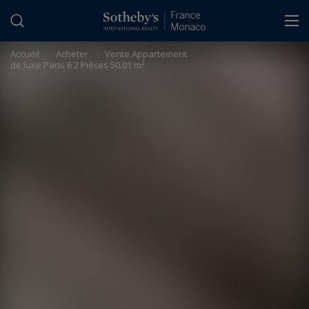
Panneau de gestion des cookies
Accueil
>
Acheter
>
Vente Appartement
de luxe Paris 6 2 Pièces 50.01 m²