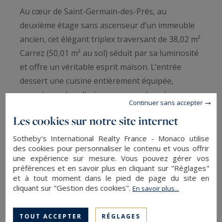
Au cœur de Saint-Germain-des-Prés, au
deuxième étage sans ascenseur d’un immeuble
ancien, cet élégant triplex traversant de 38,02 m²
Carrez (50,01 m² au sol) séduit par sa luminosité
et offre un véritable esprit maison. L’entrée
dessert une cuisine entièrement équipée,
ouverte sur la salle à manger, prolongée par un
Continuer sans accepter
agréable salon. Ce premier niveau comprend
Les cookies sur notre site internet
également un WC invités. À l’étage, une chambre
agrémentée de nombreux rangements et d’un
Sotheby's International Realty France - Monaco utilise
des cookies pour personnaliser le contenu et vous offrir
dressing. Le dernier niveau accueille une salle de
une expérience sur mesure. Vous pouvez gérer vos
bains avec WC, complétant harmonieusement ce
préférences et en savoir plus en cliquant sur "Réglages"
bien de caractère. Un bien idéal pour un pied-à-
et à tout moment dans le pied de page du site en
cliquant sur "Gestion des cookies".
En savoir plus...
terre, une première acquisition ou un
investissement patrimonial.
TOUT ACCEPTER
RÉGLAGES