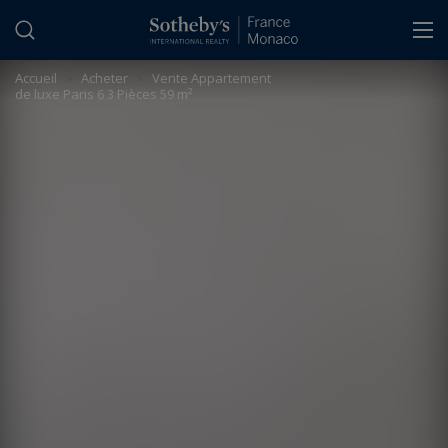
Panneau de gestion des cookies
Accueil
>
Acheter
>
Vente Appartement
de luxe Paris 6 3 Pièces 59 m²