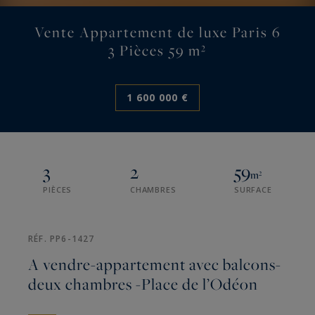
Vente Appartement de luxe Paris 6
3 Pièces 59 m²
1 600 000 €
3
2
59
m²
PIÈCES
CHAMBRES
SURFACE
RÉF. PP6-1427
A vendre-appartement avec balcons-
deux chambres -Place de l’Odéon