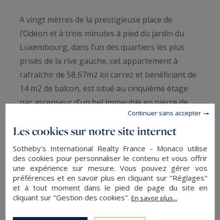
A vingt mètres de la prestigieuse place de
l’Odéon et à trois minutes à pied du jardin du
Luxembourg, dans l’un des quartiers les plus
prisés de la rive gauche, cet appartement à
rafraîchir de 58,67m2 loi carrez et bénéficiant de
14 m2 de balcon, est situé au cinquième étage
par ascenseur d’un bel immeuble en pierre de
Continuer sans accepter
taille.
Les cookies sur notre site internet
Traversant Est-Ouest, il profite d’une luminosité
Sotheby's International Realty France - Monaco utilise
remarquable tout au long de la journée. Son
des cookies pour personnaliser le contenu et vous offrir
une expérience sur mesure. Vous pouvez gérer vos
agencement fonctionnel comprend: une entrée,
préférences et en savoir plus en cliquant sur "Réglages"
un agréable séjour ouvrant sur un large balcon
et à tout moment dans le pied de page du site en
cliquant sur "Gestion des cookies".
exposé ouest, deux chambres ouvrant aussi sur
En savoir plus...
un deuxième balcon exposé est, une cuisine