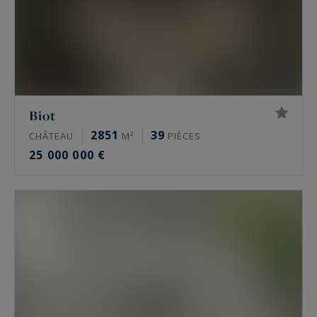
Biot
2851
39
CHÂTEAU
M²
PIÈCES
25 000 000 €