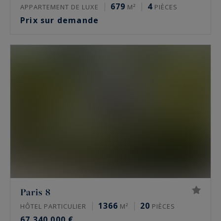
679
4
APPARTEMENT DE LUXE
M²
PIÈCES
Prix sur demande
Paris 8
1366
20
HÔTEL PARTICULIER
M²
PIÈCES
67 340 000 €