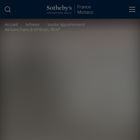
Panneau de gestion des cookies
Accueil
>
Acheter
>
Vente Appartement
de luxe Paris 8 4 Pièces 76 m²