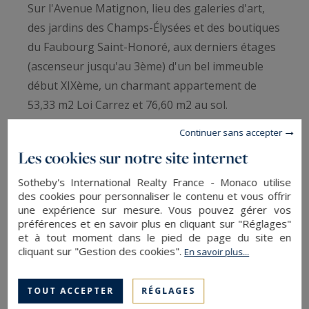
Sur l'Avenue Matignon, lieu des galeries d'art,
des jardins des Champs-Élysées et des boutiques
du Faubourg Saint-Honoré, aux derniers étages
(ascenseur jusqu'au 3ème) d'un bel immeuble
début XIXème, un charmant appartement de
53,33 m2 Loi Carrez et 76,60 m2 au sol.
Continuer sans accepter
Cet appartement restructuré par une architecte,
Les cookies sur notre site internet
prêt à l'usage et climatisé, se compose:
Sotheby's International Realty France - Monaco utilise
des cookies pour personnaliser le contenu et vous offrir
- au 4ème étage d'un salon avec tommettes et
une expérience sur mesure. Vous pouvez gérer vos
cheminée avec une vue remarquable sur
préférences et en savoir plus en cliquant sur "Réglages"
et à tout moment dans le pied de page du site en
l'Avenue Matignon jusqu'à la Tour Eiffel.
cliquant sur "Gestion des cookies".
En savoir plus...
- au 5ème étage se trouvent une cuisine ouverte
et équipée, sa salle-à-manger traversante, une
TOUT ACCEPTER
RÉGLAGES
chambre exposée Sud-Est au calme des arbres