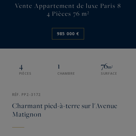
Vente Appartement de luxe Paris 8
4 Pièces 76 m²
985 000 €
4
1
76
m²
PIÈCES
CHAMBRE
SURFACE
RÉF. PP2-3172
Charmant pied-à-terre sur l'Avenue
Matignon