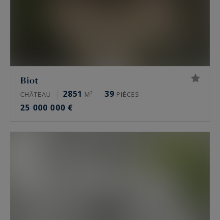
Biot
2851
39
CHÂTEAU
M²
PIÈCES
25 000 000 €