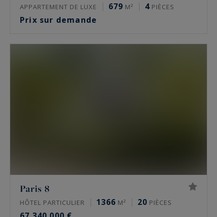
679
4
APPARTEMENT DE LUXE
M²
PIÈCES
Prix sur demande
Paris 8
1366
20
HÔTEL PARTICULIER
M²
PIÈCES
67 340 000 €