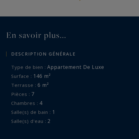
privative, véritable espace extérieur intime et
calme. Les 3 salles d’eau et les 3 toilettes
assurent un niveau de confort optimal.
Une cave de 9 m² complète ce bien. Un double
En savoir plus...
emplacement de stationnement en enfilade situé
au sous-sol de l’immeuble est proposé en
DESCRIPTION GÉNÉRALE
supplément au prix de 45 000 euros.
Appartement De Luxe
Type de bien :
146 m²
Surface :
6 m²
Terrasse :
7
Pièces :
4
Chambres :
1
Salle(s) de bain :
2
Salle(s) d'eau :