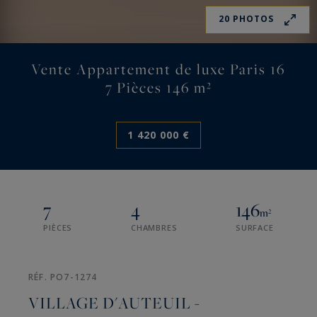
20 PHOTOS
Vente Appartement de luxe Paris 16
7 Pièces 146 m²
1 420 000 €
7
4
146
m²
PIÈCES
CHAMBRES
SURFACE
RÉF. PO7-1274
VILLAGE D'AUTEUIL -