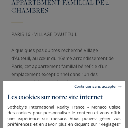
APPARTEMENT FAMILIAL DE 4
CHAMBRES
PARIS 16 - VILLAGE D'AUTEUIL
A quelques pas du très recherché Village
d’Auteuil, au cœur du 16ème arrondissement de
Paris, cet appartement familial bénéficie d’un
emplacement exceptionnel dans l’un des
secteurs résidentiels les plus prisés de la
Continuer sans accepter
capitale. Réputé pour son atmosphère élégante
Les cookies sur notre site internet
et paisible, le Village d’Auteuil séduit par son
esprit de quartier raffiné, ses commerces de
Sotheby's International Realty France - Monaco utilise
des cookies pour personnaliser le contenu et vous offrir
qualité, ses marchés réputés, ses établissements
une expérience sur mesure. Vous pouvez gérer vos
scolaires de renom et sa proximité immédiate
préférences et en savoir plus en cliquant sur "Réglages"