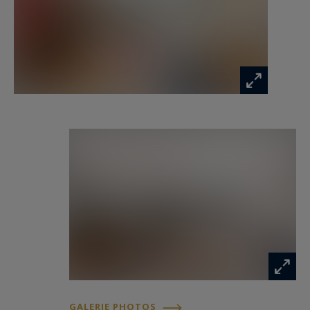
manger climatisés, offrant un cadre de vie
chaleureux et convivial. Les espaces de vie se
prolongent naturellement vers un agréable
extérieur accessible depuis le salon et la cuisine,
créant une continuité rare entre intérieur et
extérieur.
La cuisine indépendante, lumineuse et
parfaitement intégrée à l’ensemble, participe
pleinement à la convivialité de l’appartement et à
son confort quotidien.
L’espace nuit a été conçu pour répondre aux
attentes d’une famille recherchant espace,
intimité et fonctionnalité. L’appartement dispose
de 4 chambres, un élément particulièrement rare
et recherché dans le Village d’Auteuil. La suite
parentale bénéficie de sa propre terrasse
GALERIE PHOTOS