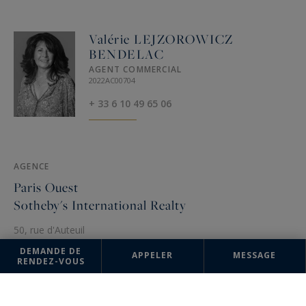
Valérie LEJZOROWICZ
BENDELAC
AGENT COMMERCIAL
2022AC00704
+ 33 6 10 49 65 06
AGENCE
Paris Ouest
Sotheby's International Realty
50, rue d'Auteuil
75016 Paris, France
DEMANDE DE
APPELER
MESSAGE
+33 1 56 26 56 55
RENDEZ-VOUS