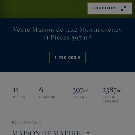
20 PHOTOS
Vente Maison de luxe Montmorency
11 Pièces 397 m²
1 750 000 €
11
6
397
2387
m²
m²
PIÈCES
CHAMBRES
SURFACE
SURFACE
TERRAIN
RÉF. PO7-1251
MAISON DE MAITRE - 7