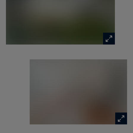
absolument remarquable.
Au premier étage, l’espace parental propose une
chambre, un bureau bénéficiant d’une vue
imprenable sur La Défense, un arrière-bureau
avec kitchenette (pouvant accueillir une seconde
salle de bains), une suite master avec walk-in
closet, ainsi qu’une spacieuse salle de bains avec
rangements et toilettes.
Le deuxième étage, idéal pour une vie familiale,
comprend deux chambres, deux salles de bains,
des toilettes indépendantes et une vaste family
room baignée de lumière, dotée de cinq fenêtres
ouvrant sur un balcon filant offrant une vue
directe sur la Tour Eiffel. Un espace de
rangement avec accès par un escalier extérieur
design permet une indépendance parfaite. En