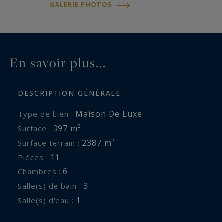
GALERIE PHOTOS
rez-de-jardin, une cuisine d’été/buanderie avec
accès direct au jardin, une salle de sport ainsi
qu’une grande pièce pouvant être aménagée en
espace bien-être ou spa viennent enrichir les
En savoir plus...
prestations. En sous-sol, une cave saine de 35 m²
avec cave à vins complète l’ensemble.
DESCRIPTION GÉNÉRALE
Au calme absolu, au sein d’un quartier privilégié,
Maison De Luxe
Type de bien :
cette propriété rare conjugue volumes
397 m²
Surface :
généreux, élégance intemporelle et cadre de vie
2387 m²
Surface terrain :
exceptionnel. Sa proximité immédiate des
11
Pièces :
commerces, des marchés, du centre-ville et du lac
6
Chambres :
d’Enghien séduira une famille à la recherche
3
Salle(s) de bain :
d'une propriété de luxe.
1
Salle(s) d'eau :
Possibilité 7 chambres. Autorisation de créer une
piscine dans le jardin.