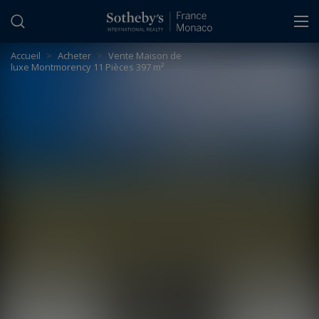
Panneau de gestion des cookies
Accueil
>
Acheter
>
Vente Maison de
luxe Montmorency 11 Pièces 397 m²