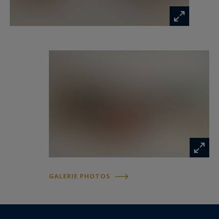
Situé au sein de la très recherchée Tour Totem,
résidence contemporaine de grand standing
emblématique des Rives de Seine, cet
appartement bénéficie d’un emplacement rare
au 13ᵉ étage, à l’angle nord-ouest de l’immeuble.
Dès l’entrée, le regard est immédiatement attiré
par l’incroyable panorama qu’offre
l’appartement sur les monuments
emblématiques de Paris. Grâce à sa position
privilégiée et à ses larges ouvertures, le salon
profite d’une lumière naturelle exceptionnelle
tout au long de la journée, créant une
GALERIE PHOTOS
atmosphère aérienne et spectaculaire.
La cuisine, sobre et élégante, s’intègre