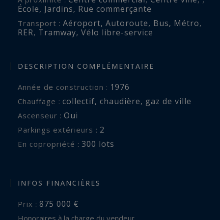
École
,
Jardins
,
Rue commerçante
Présenté dans un excellent état général, ce bien
Aéroport
,
Autoroute
,
Bus
,
Métro
,
Transport :
rare conjugue modernité, sécurité et qualité de
RER
,
Tramway
,
Vélo libre-service
vie dans une résidence particulièrement
recherchée.
DESCRIPTION COMPLÉMENTAIRE
Un cellier privatif situé au 34ᵉ étage complète les
1976
Année de construction :
prestations de cet appartement singulier.
collectif
,
chaudière
,
gaz de ville
Chauffage :
Oui
Ascenseur :
Par sa vue iconique, son environnement
2
parkings extérieurs :
confidentiel et son atmosphère contemporaine,
300 lots
En copropriété :
ce bien constitue une opportunité unique pour
une clientèle à la recherche d’un pied-à-terre
prestigieux ou d’une résidence élégante offrant
INFOS FINANCIÈRES
un panorama exceptionnel sur Paris.
875 000 €
Prix :
Honoraires à la charge du vendeur