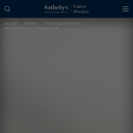
Panneau de gestion des cookies
Accueil
>
Acheter
>
Vente Appartement
de luxe Paris 15 2 Pièces 70 m²