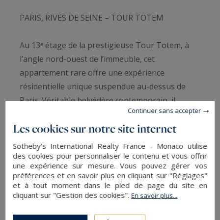
PARIS, RIVES DE SEINE – TOUR TOTEM
Au 13ᵉ étage de la prestigieuse Tour Totem, à
l’angle nord-ouest de l’immeuble, cet
appartement rare offre une expérience
résidentielle unique suspendue au-dessus de
Paris. Véritable belvédère contemporain, il
Continuer sans accepter
bénéficie d’une vue panoramique spectaculaire
Les cookies sur notre site internet
sur les monuments emblématiques de la
capitale, dans un environnement sécurisé,
Sotheby's International Realty France - Monaco utilise
élégant et résolument exclusif.
des cookies pour personnaliser le contenu et vous offrir
une expérience sur mesure. Vous pouvez gérer vos
préférences et en savoir plus en cliquant sur "Réglages"
Appartement situé au 13ᵉ étage
et à tout moment dans le pied de page du site en
cliquant sur "Gestion des cookies".
En savoir plus...
Tour Totem – résidence récente de très grand
standing