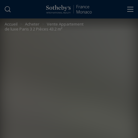
Panneau de gestion des cookies
Accueil
>
Acheter
>
Vente Appartement
de luxe Paris 3 2 Pièces 43.2 m²