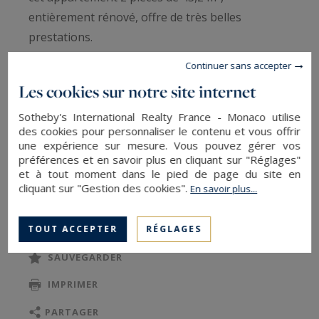
entièrement rénové, offre de très belles
prestations.
Continuer sans accepter
Il se compose d’une spacieuse pièce de vie avec
Les cookies sur notre site internet
cuisine ouverte et entièrement équipée, d’une
chambre, d’une salle d’eau et d'un WC.
Sotheby's International Realty France - Monaco utilise
des cookies pour personnaliser le contenu et vous offrir
une expérience sur mesure. Vous pouvez gérer vos
Un bien alliant confort moderne et emplacement
préférences et en savoir plus en cliquant sur "Réglages"
et à tout moment dans le pied de page du site en
recherché, au sein de l’un des quartiers les plus
cliquant sur "Gestion des cookies".
En savoir plus...
prisés de Paris.
TOUT ACCEPTER
RÉGLAGES
SAUVEGARDER
IMPRIMER
PARTAGER