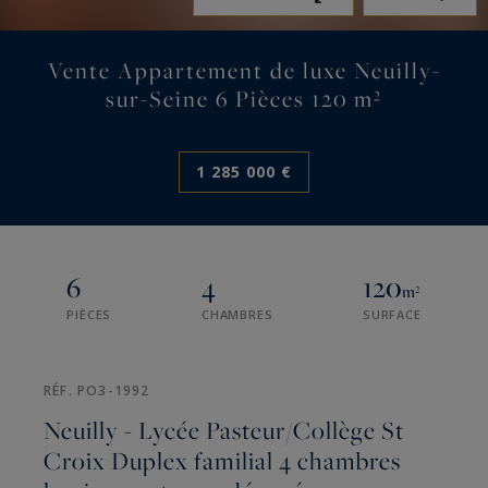
Vente Appartement de luxe Neuilly-
sur-Seine 6 Pièces 120 m²
1 285 000 €
6
4
120
m²
PIÈCES
CHAMBRES
SURFACE
RÉF. PO3-1992
Neuilly - Lycée Pasteur/Collège St
Croix Duplex familial 4 chambres