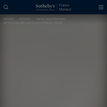
Panneau de gestion des cookies
Accueil
>
Acheter
>
Vente Appartement
de luxe Neuilly-sur-Seine 6 Pièces 120 m²