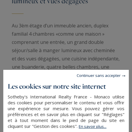
lumineux et vues dégagées
Au 3èm étage d’un immeuble ancien, duplex
familial 4 chambres «comme une maison »
comprenant une entrée, un grand double
séjour/salle à manger lumineux avec cheminée
et des vues dégagées, une cuisine indépendante,
une buanderie, quatre belles chambres, une
salle de bains, une salle de douche et deux
Continuer sans accepter
toilettes. Deux caves complètent ce bien.
Les cookies sur notre site internet
Traversant, lumineux, à proximité des
Sotheby's International Realty France - Monaco utilise
commerces et du métro. Bon état, le charme de
des cookies pour personnaliser le contenu et vous offrir
l’ancien avec parquet d’origine et cheminées,
une expérience sur mesure. Vous pouvez gérer vos
préférences et en savoir plus en cliquant sur "Réglages"
plan optimisé. Sectorisé Lycée Pasteur et Collège
et à tout moment dans le pied de page du site en
Ste Croix. Paris Ouest Sotheby's Int Realty vous
cliquant sur "Gestion des cookies".
En savoir plus...