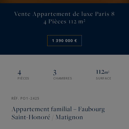
Vente Appartement de luxe Paris 8
4 Pièces 112 m²
1 390 000 €
4
3
112
m²
PIÈCES
CHAMBRES
SURFACE
RÉF. PO1-2425
Appartement familial – Faubourg
Saint-Honoré / Matignon