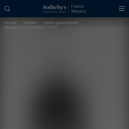
Panneau de gestion des cookies
Accueil
>
Acheter
>
Vente Appartement
de luxe Paris 8 4 Pièces 112 m²