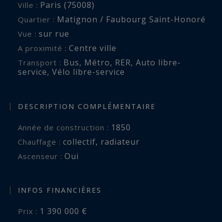
Paris (75008)
Ville :
À proximité immédiate des commerces de luxe,
Matignon / Faubourg Saint-Honoré
Quartier :
des restaurants renommés et des galeries d’art
sur rue
Vue :
emblématiques du quartier, cette adresse rare
Centre ville
offre un accès privilégié à l’art de vivre parisien
A proximité :
dans toute son élégance.
Bus
,
Métro
,
RER
,
Auto libre-
Transport :
service
,
Vélo libre-service
Un bien de caractère idéal pour une résidence
principale raffinée, un pied-à-terre de prestige
DESCRIPTION COMPLÉMENTAIRE
ou un investissement patrimonial durable au
1850
Année de construction :
cœur du Triangle d’Or parisien.
collectif
,
radiateur
Chauffage :
Oui
Ascenseur :
INFOS FINANCIÈRES
1 390 000 €
Prix :