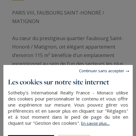
PARIS VIII, FAUBOURG SAINT-HONORÉ /
MATIGNON
Au cœur du prestigieux quartier Faubourg Saint-
Honoré / Matignon, cet élégant appartement
d’environ 115 m² bénéficie d’un emplacement
exceptionnel au sein de l’un des secteurs les plus
Continuer sans accepter
recherchés de la capitale. Situé à l’étage noble
Les cookies sur notre site internet
d’un immeuble de standing, ce bien rare
conjugue beaux volumes, élégance parisienne et
Sotheby's International Realty France - Monaco utilise
flexibilité d’usage.
des cookies pour personnaliser le contenu et vous offrir
une expérience sur mesure. Vous pouvez gérer vos
préférences et en savoir plus en cliquant sur "Réglages"
Appartement d’environ 115 m²
et à tout moment dans le pied de page du site en
Étage noble d’un immeuble de standing
cliquant sur "Gestion des cookies".
En savoir plus...
Vaste double séjour lumineux