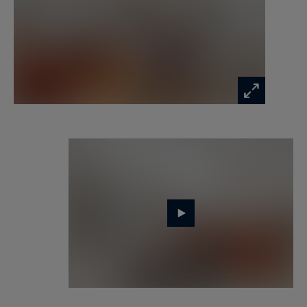
vie raffiné au cœur d’un environnement
particulièrement recherché.
Occupant l’étage noble d’un immeuble de
standing, ce bien séduit immédiatement par ses
beaux volumes, sa distribution harmonieuse et
son atmosphère élégante. Dès l’entrée, les
espaces dévoilent une organisation fluide
pensée pour conjuguer confort quotidien et
réception.
Le vaste double séjour constitue le cœur de
l’appartement. Lumineux et convivial, il offre de
beaux volumes de réception parfaitement
adaptés à une vie parisienne élégante. La cuisine
ouverte prolonge naturellement l’espace de vie