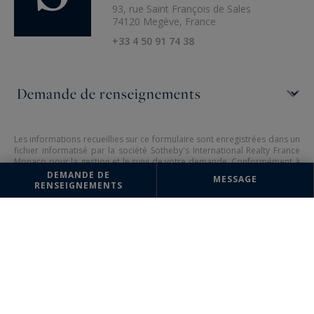
93, rue Saint François de Sales
74120 Megève, France
+33 4 50 91 74 38
Les informations recueillies sur ce formulaire sont enregistrées dans un
fichier informatisé par la société Sotheby's International Realty France
Monaco pour la gestion et le suivi de votre demande. Conformément à
la loi "Informatique et liberté", vous pouvez exercer votre droit d'accès
DEMANDE DE
MESSAGE
aux données vous concernant et les faire rectifier en contactant :
RENSEIGNEMENTS
Sotheby's International Realty France Monaco, correspondant :
"Informatique et libertés" 17 boulevard de Suisse 98000 Monte-Carlo,
Monaco ou à
info@sothebysrealty-france.com
, en précisant dans l'objet
du courrier "Droit des personnes" et en joignant la copie de votre
justificatif d'identité.
¹ Nous vous informons de l’existence de la liste d'opposition au
démarchage téléphonique "BLOCTEL" sur laquelle vous pouvez vous
inscrire (
bloctel.gouv.fr
).
Ce site est protégé par reCAPTCHA, les règles de
Confidentialité
et
les
Conditions d'Utilisation
de Google s'appliquent.