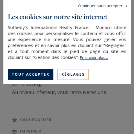
Continuer sans accepter
suivant:
Les cookies sur notre site internet
Au niveau de l'entrée, vous trouverez une pièce
de vie décorée avec soin, lui procurant une
Sotheby's International Realty France - Monaco utilise
ambiance chaleureuse, ainsi qu'une belle cuisine
des cookies pour personnaliser le contenu et vous offrir
une expérience sur mesure. Vous pouvez gérer vos
équipée ouverte, un coin salle à manger, un
préférences et en savoir plus en cliquant sur "Réglages"
beau et spacieux salon avec cheminée et un
et à tout moment dans le pied de page du site en
cliquant sur "Gestion des cookies".
En savoir plus...
accès sur la terrasse.
Au niveau supérieur, vous accéderez à la
TOUT ACCEPTER
RÉGLAGES
chambre de maitre et sa salle de bains ainsi que
son dressing.
Au niveau inférieur, vous retrouverez une
chambre double avec sa salle de bains, un coin
TV avec un canapé lit et une kitchenette
connecté par une belle salle de bains à une
SAUVEGARDER
seconde chambre double.
IMPRIMER
Petit plus: vous pouvez revenir en ski au chalet.