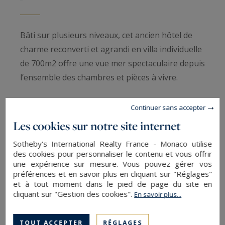
Bâti sur plusieurs niveaux, cet ancien hôtel de
charme reconverti et agrandi en villa individuelle
de 700m2 offre une vue mer spectaculaire depuis
l’ensemble des chambres et pièces à vivre.
La propriété se situe à quelques centaines de
Continuer sans accepter
mètres de la magnifique plage de Cala Longa,
Les cookies sur notre site internet
accessible à pied, et à quelques kilomètres
Sotheby's International Realty France - Monaco utilise
seulement du splendide parcours de golf de
des cookies pour personnaliser le contenu et vous offrir
Sperone et de la ville fortifiée de Bonifacio.
une expérience sur mesure. Vous pouvez gérer vos
préférences et en savoir plus en cliquant sur "Réglages"
et à tout moment dans le pied de page du site en
L’entrée dessert 4 premières grandes chambres,
cliquant sur "Gestion des cookies".
En savoir plus...
chacune avec salle de douche ou salle de bain, et
accès à une belle grande terrasse pour trois
TOUT ACCEPTER
RÉGLAGES