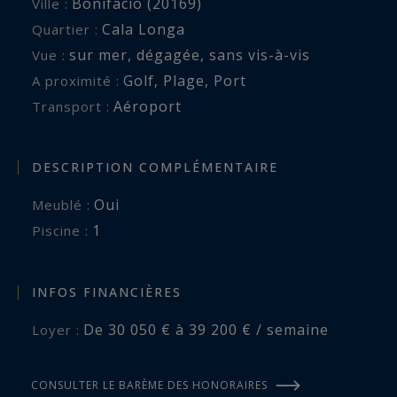
Bonifacio (20169)
Ville :
jour de votre arrivée, location de voiture, moto,
Cala Longa
Quartier :
bateau avec et sans skipper. Tous services pour
sur mer
,
dégagée
,
sans vis-à-vis
Vue :
agrémenter votre séjour.
Golf
,
Plage
,
Port
A proximité :
Aéroport
Transport :
DESCRIPTION COMPLÉMENTAIRE
Oui
Meublé :
1
piscine :
INFOS FINANCIÈRES
De 30 050 € à 39 200 € / semaine
Loyer :
CONSULTER LE BARÈME DES HONORAIRES