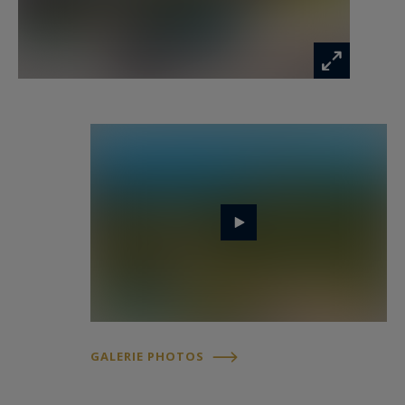
terrasse face à la mer, endroit de rêve pour
prendre ses repas.
Depuis la cuisine, un couloir dessert la salle de
cinéma, et les 2 dernières grandes chambres
avec salle de bain et salle de douche. Une
terrasse privative avec pergola en bois vous
permettra de vous isoler en toute quiétude.
À l’extérieur, en contrebas de la terrasse, un
terrain de pétanque et une salle de sport avec
sauna complètent l’ensemble.
Les 9 chambres de la villa sont climatisées et
bénéficient toutes d’une superbe vue mer.
GALERIE PHOTOS
Avec plus de 600m2 de terrasses, la villa offre de
splendides espaces de vie en extérieur où la vue