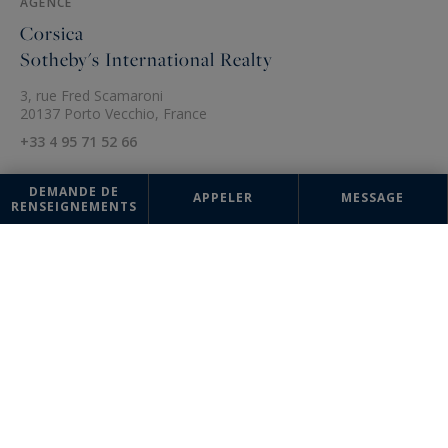
AGENCE
Corsica
Sotheby's International Realty
3, rue Fred Scamaroni
20137 Porto Vecchio, France
+33 4 95 71 52 66
DEMANDE DE
APPELER
MESSAGE
RENSEIGNEMENTS
Les informations recueillies sur ce formulaire sont enregistrées dans un
fichier informatisé par la société Sotheby's International Realty France
Monaco pour la gestion et le suivi de votre demande. Conformément à
la loi "Informatique et liberté", vous pouvez exercer votre droit d'accès
aux données vous concernant et les faire rectifier en contactant :
Sotheby's International Realty France Monaco, correspondant :
"Informatique et libertés" 17 boulevard de Suisse 98000 Monte-Carlo,
Monaco ou à
info@sothebysrealty-france.com
, en précisant dans l'objet
du courrier "Droit des personnes" et en joignant la copie de votre
justificatif d'identité.