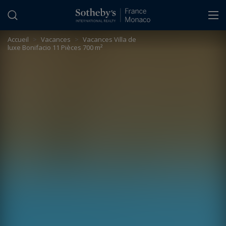
Panneau de gestion des cookies
Accueil
>
Vacances
>
Vacances Villa de
luxe Bonifacio 11 Pièces 700 m²