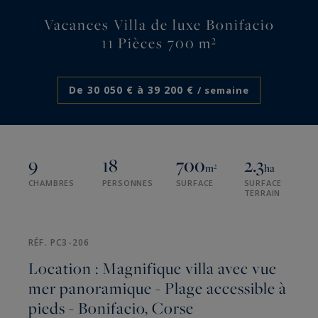
Vacances Villa de luxe Bonifacio
11 Pièces 700 m²
De 30 050 € à 39 200 €
/ semaine
9
18
700
2.3
m²
ha
CHAMBRES
PERSONNES
SURFACE
SURFACE
TERRAIN
RÉF. PC3-206
Location : Magnifique villa avec vue
mer panoramique - Plage accessible à
pieds - Bonifacio, Corse