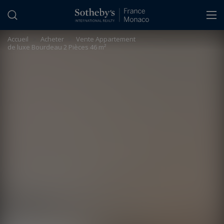
Panneau de gestion des cookies
Accueil
>
Acheter
>
Vente Appartement
de luxe Bourdeau 2 Pièces 46 m²