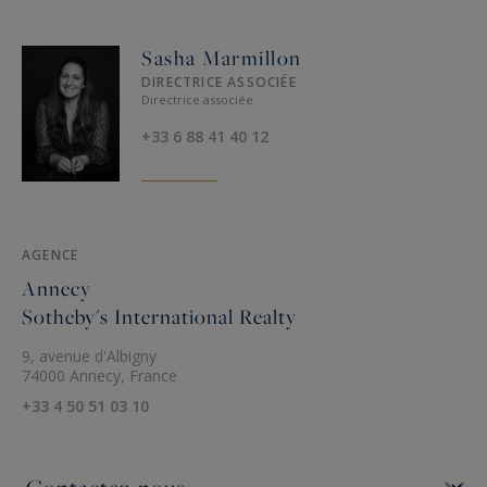
Sasha Marmillon
DIRECTRICE ASSOCIÉE
Directrice associée
+33 6 88 41 40 12
AGENCE
Annecy
Sotheby's International Realty
9, avenue d'Albigny
74000 Annecy, France
+33 4 50 51 03 10