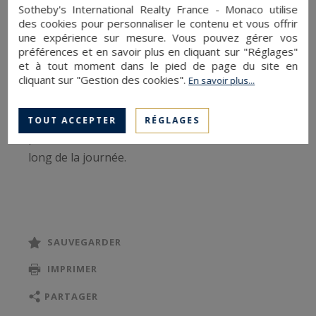
Sotheby's International Realty France - Monaco utilise
des cookies pour personnaliser le contenu et vous offrir
une expérience sur mesure. Vous pouvez gérer vos
Il comprend un séjour avec cuisine ouverte
préférences et en savoir plus en cliquant sur "Réglages"
donnant accès à une agréable terrasse de plus
et à tout moment dans le pied de page du site en
de 10 m², une chambre, une salle d’eau ainsi
cliquant sur "Gestion des cookies".
En savoir plus...
qu’un WC indépendant. Bénéficiant d’une triple
exposition nord, est et sud, l’appartement
TOUT ACCEPTER
RÉGLAGES
profite d’une belle luminosité naturelle tout au
long de la journée.
Réalisé avec des matériaux de qualité
soigneusement sélectionnés, il offre des
prestations à la hauteur de son environnement.
SAUVEGARDER
L’appartement dispose également d’un cellier de
IMPRIMER
plus de 9 m² ainsi que d’une place de
stationnement privative.
PARTAGER