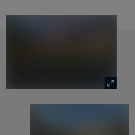
ANNECY SOTHEBY’S INTERNATIONAL REALTY,
spécialiste de la vente et de la location de
propriétés d’exception sur le bassin annécien,
les Aravis, Aix-les-Bains et ses environs.
Les informations sur les risques auxquels ce
bien est exposé sont disponibles sur :
www.georisques.gouv.fr