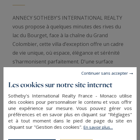
ANNECY SOTHEBY'S INTERNATIONAL REALTY
vous propose à quelques minutes des rives du
lac du Bourget, face à la chaîne du Grand
Colombier, cette villa d’exception offre un cadre
de vie unique, où espace, élégance et sérénité
s’harmonisent parfaitement. D’une surface
habitable d’environ 310 m², cette demeure
Continuer sans accepter
conjugue prestations haut de gamme, des beaux
Les cookies sur notre site internet
volumes avec une vue imprenable, invitant à la
Sotheby's International Realty France - Monaco utilise
détente et à l’art de vivre.
des cookies pour personnaliser le contenu et vous offrir
une expérience sur mesure. Vous pouvez gérer vos
Rez-de-jardin : Un dégagement avec placards
préférences et en savoir plus en cliquant sur "Réglages"
et à tout moment dans le pied de page du site en
dessert un salon et une cuisine d’été idéale pour
cliquant sur "Gestion des cookies".
En savoir plus...
recevoir en toute convivialité. Ce niveau