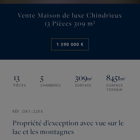
Vente Maison de luxe Chindrieux
13 Pièces 309 m²
1 390 000 €
13
5
309
8451
m²
m²
PIÈCES
CHAMBRES
SURFACE
SURFACE
TERRAIN
RÉF. OK1-2204
Propriété d’exception avec vue sur le
lac et les montagnes