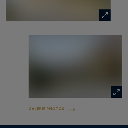
baignoire, douche et doubles vasques. Un wc
indépendant avec lave-mains.
1er étage : Un palier avec rangements dessert
deux chambres, un wc indépendant avec lave-
mains, une pièce débarras, ainsi qu’un salon avec
bureau, offrant un espace idéal pour un coin
lecture ou un bureau à domicile.
Implantée sur un vaste terrain arboré de plus de
8 400 m² cette demeure offre un cadre rare et
paisible. Le jardin soigneusement entretenu
s’agrémente d’une forêt privée, d’une mare
naturelle et d’un potager, offrant à chaque
GALERIE PHOTOS
saison un tableau vivant.
Les différents espaces extérieurs ont été pensés