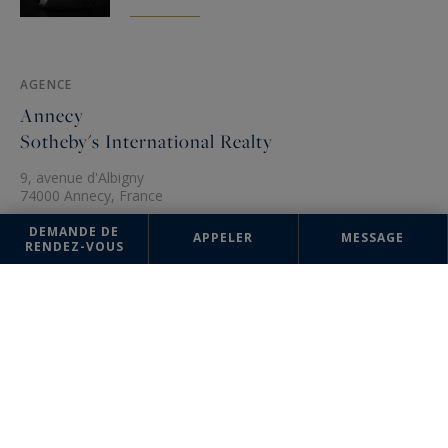
AGENCE
Annecy
Sotheby's International Realty
9, avenue d'Albigny
74000 Annecy, France
+33 4 50 51 03 10
DEMANDE DE
APPELER
MESSAGE
RENDEZ-VOUS
Les informations recueillies sur ce formulaire sont enregistrées dans un
fichier informatisé par la société Sotheby's International Realty France
Monaco pour la gestion et le suivi de votre demande. Conformément à
la loi "Informatique et liberté", vous pouvez exercer votre droit d'accès
aux données vous concernant et les faire rectifier en contactant :
Sotheby's International Realty France Monaco, correspondant :