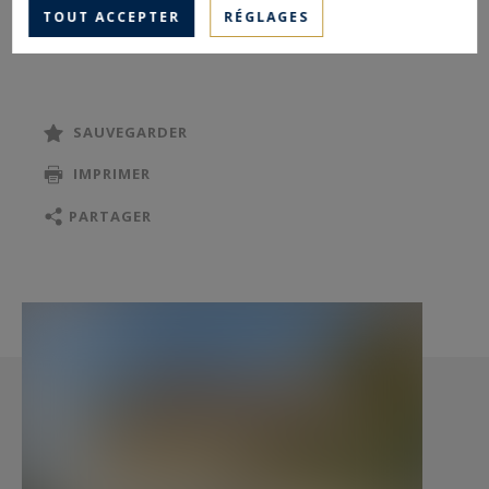
comprend également un wc indépendant avec
TOUT ACCEPTER
RÉGLAGES
lave-mains, une salle d’eau avec wc, une
chaufferie, une cave, une cave à vin, une
buanderie ainsi que des garages.
SAUVEGARDER
Rez-de-chaussée : L’entrée, agrémentée de
IMPRIMER
placards intégrés, mène vers une cuisine
équipée et aménagée avec son cellier attenant,
PARTAGER
ainsi qu’un salon, un séjour et une salle à
manger le tout bénéficiant d’une belle
luminosité.
Cet étage offre également une suite parentale
avec salle de bains (doubles vasques, coiffeuse,
placard), une chambre avec placard et accès à la
terrasse, une chambre avec placards et salle
d’eau privative, ainsi qu’une salle de bains avec