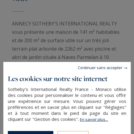
ANNECY SOTHEBY'S INTERNATIONAL REALTY
vous présente une maison de 141 m² habitables
et de 200 m² de surface utile sur un très joli
terrain plat arborée de 2262 m² avec piscine et
abri de jardin située à Naves Parmelan à 10
minutes du chef lieu d'Annecy le vieux. Possibilité
Continuer sans accepter
de construire une dépendance sur le terrain.
Les cookies sur notre site internet
Sotheby's International Realty France - Monaco utilise
Rez de chaussée : une cuisine équipée ouverte
des cookies pour personnaliser le contenu et vous offrir
sur un séjour salon avec poêle, une chambre et
une expérience sur mesure. Vous pouvez gérer vos
préférences et en savoir plus en cliquant sur "Réglages"
un bureau. A l'étage, 3 chambres avec une salle
et à tout moment dans le pied de page du site en
de bain avec douche et baignoire. Au sous sol, un
cliquant sur "Gestion des cookies".
En savoir plus...
garage, une cave, une pièce avec fenêtre et de
nombreux rangements. La maison est équipée