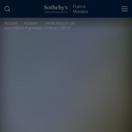
Panneau de gestion des cookies
Accueil
>
Acheter
>
Vente Maison de
luxe Nâves-Parmelan 6 Pièces 200 m²