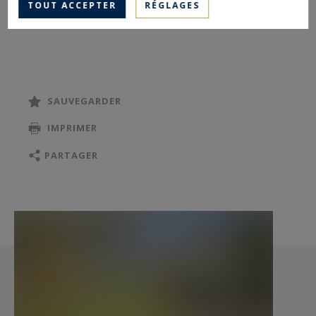
TOUT ACCEPTER
RÉGLAGES
de panneaux solaires.
Environnement très calme à proximité du centre
du village.
SAUVEGARDER
ANNECY SOTHEBY’S INTERNATIONAL REALTY,
IMPRIMER
spécialiste de la vente et de la location de
propriétés d’exception sur le bassin annécien,
PARTAGER
les Aravis, Aix-les-Bains et ses environs.
Les informations sur les risques auxquels ce
bien est exposé sont disponibles sur :
www.georisques.gouv.fr