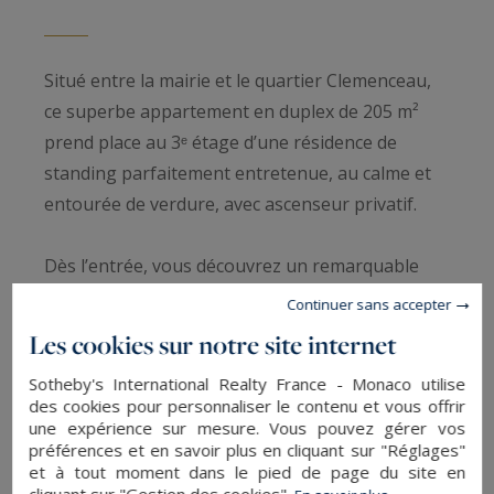
Situé entre la mairie et le quartier Clemenceau,
ce superbe appartement en duplex de 205 m²
prend place au 3ᵉ étage d’une résidence de
standing parfaitement entretenue, au calme et
entourée de verdure, avec ascenseur privatif.
Dès l’entrée, vous découvrez un remarquable
double séjour de 57 m² avec cheminée, baigné de
Continuer sans accepter
lumière et prolongé par deux terrasses, dont
Les cookies sur notre site internet
une exposée sud-ouest. Un espace repas mène à
Sotheby's International Realty France - Monaco utilise
une cuisine indépendante, entièrement
des cookies pour personnaliser le contenu et vous offrir
aménagée et équipée, avec coin déjeuner.
une expérience sur mesure. Vous pouvez gérer vos
préférences et en savoir plus en cliquant sur "Réglages"
et à tout moment dans le pied de page du site en
L’espace nuit se compose de trois chambres,
cliquant sur "Gestion des cookies".