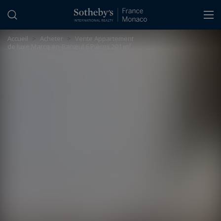
Panneau de gestion des cookies
Accueil
>
Acheter
>
Vente Appartement
de luxe Marcq-en-Barœul 6 Pièces 201 m²