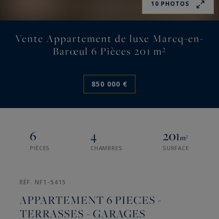
10 PHOTOS
Vente Appartement de luxe Marcq-en-
Barœul 6 Pièces 201 m²
850 000 €
6
4
201
m²
PIÈCES
CHAMBRES
SURFACE
RÉF. NF1-5415
APPARTEMENT 6 PIECES -
TERRASSES - GARAGES